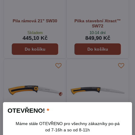
Pila rámová 21" SW30
Pilka stavební Xtract™
SW72
Skladem
10-14 dní
445,10 Kč
849,90 Kč
Do košíku
Do košíku
OTEVŘENO!
*
Pilka zahradní Xtract™
Pilka zahradní Xtract™
Máme stále OTEVŘENO pro všechny zákazníky po-pá
malá SW73
velká SW75
od 7-16h a so od 8-11h
Skladem
10-14 dní