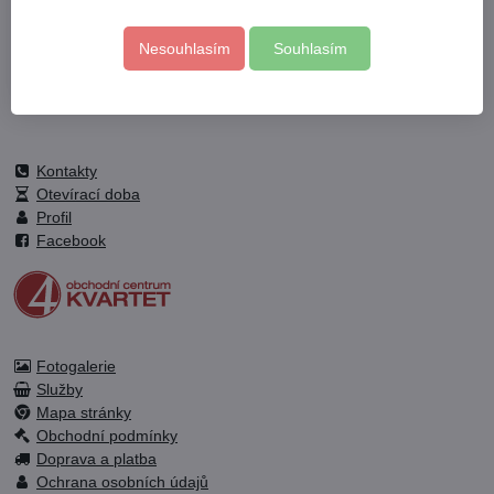
780 Kč
1227,10 Kč
Nesouhlasím
Souhlasím
Do košíku
Do košíku
Kontakty
Otevírací doba
Profil
Facebook
Fotogalerie
Služby
Mapa stránky
Obchodní podmínky
Doprava a platba
Ochrana osobních údajů