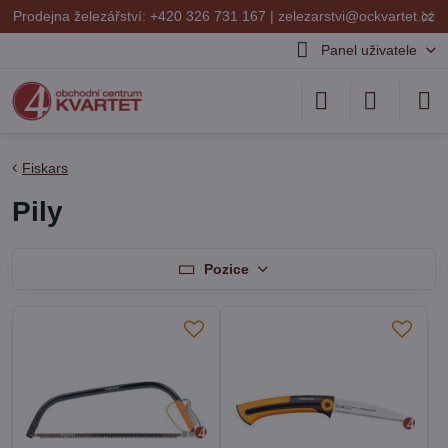
✕
Prodejna železářství: +420 326 731 167 |
zelezarstvi@ockvartet.cz
Panel uživatele
Fiskars
Pily
Pozice