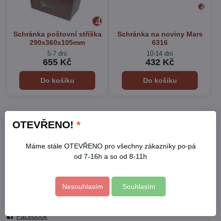
Schránka poštovní stříška
Schránka na noviny Mars
290x360x105mm
6316
5-7 dní
10-14 dní
655 Kč
432 Kč
Do košíku
Do košíku
Nejsou žádné další produkty.
OTEVŘENO!
*
1
2
Máme stále OTEVŘENO pro všechny zákazníky po-pá
od 7-16h a so od 8-11h
Kontakty
Nesouhlasím
Souhlasím
Otevírací doba
Profil
Facebook