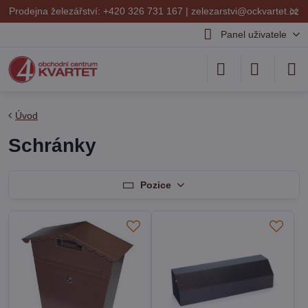
✕
Prodejna železářství: +420 326 731 167 |
zelezarstvi@ockvartet.cz
Panel uživatele
Úvod
Schránky
Pozice