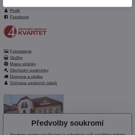
Otevírací doba
Profil
Facebook
Fotogalerie
Služby
Mapa stránky
Obchodní podmínky
Doprava a platba
Ochrana osobních údajů
Předvolby soukromí
Soubory cookie používáme k vylepšení vaší návštěvy tohoto