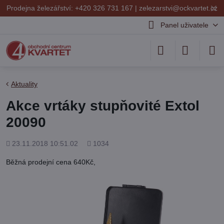
✕
Prodejna železářství: +420 326 731 167 |
zelezarstvi@ockvartet.cz
Panel uživatele
Aktuality
Akce vrtáky stupňovité Extol
20090
Přidáno
Počet
23.11.2018 10:51.02
1034
shlédnutí
Běžná prodejní cena 640Kč,