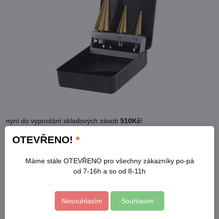
nyní do vyprodání skladových zásob
510Kč
!
OTEVŘENO!
*
http://www.extol.cz/naradi/prislusenstvi-k-el-naradi/vrtaky-a-
sekace/stupnovite-vrtaky/20090/
Máme stále OTEVŘENO pro všechny zákazníky po-pá
od 7-16h a so od 8-11h
Facebook
Twitter
Bluesky
Pinterest
Reddit
LinkedIn
WhatsApp
E-
mail
Nesouhlasím
Souhlasím
Kontakty