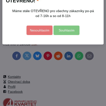
OTEVŘENO!
*
proto bude parkoviště obchodního centra KVARTET opět
Máme stále OTEVŘENO pro všechny zákazníky po-pá
upraveno pro již třetí závod rally modelů 1:10 s elektrickým
od 7-16h a so od 8-11h
motorem. Závod je naplánován od 9 do 17 hodin.
Tímto zveme všechny příznivce na zajímavou podívanou.
Nesouhlasím
Souhlasím
Více info o závodě
zde.
Facebook
Twitter
Bluesky
Pinterest
Reddit
LinkedIn
WhatsApp
E-
mail
Kontakty
Otevírací doba
Profil
Facebook