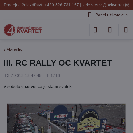
✕
Prodejna železářství: +420 326 731 167 |
zelezarstvi@ockvartet.cz
Panel uživatele
Aktuality
III. RC RALLY OC KVARTET
Přidáno
Počet
3.7.2013 13:47.45
1716
shlédnutí
V sobotu 6.července je státní svátek,