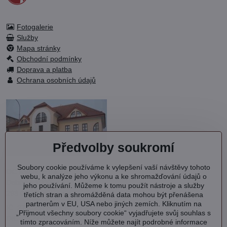
Fotogalerie
Služby
Mapa stránky
Obchodní podmínky
Doprava a platba
Ochrana osobních údajů
Předvolby soukromí
Soubory cookie používáme k vylepšení vaší návštěvy tohoto
OC KVARTET s.r.o.
webu, k analýze jeho výkonu a ke shromažďování údajů o
Debřská 1000
jeho používání. Můžeme k tomu použít nástroje a služby
293 06 Kosmonosy
třetích stran a shromážděná data mohou být přenášena
partnerům v EU, USA nebo jiných zemích. Kliknutím na
IČ: 27202577
„Přijmout všechny soubory cookie“ vyjadřujete svůj souhlas s
DIČ: CZ27202577
tímto zpracováním. Níže můžete najít podrobné informace