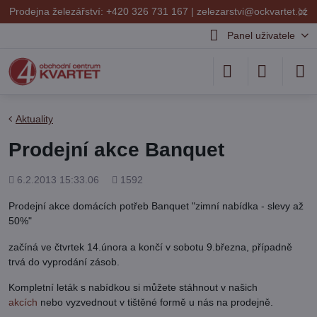
✕
Prodejna železářství: +420 326 731 167 |
zelezarstvi@ockvartet.cz
Panel uživatele
Aktuality
Prodejní akce Banquet
Přidáno
Počet
6.2.2013 15:33.06
1592
shlédnutí
Prodejní akce domácích potřeb Banquet "zimní nabídka - slevy až
50%"
začíná ve čtvrtek 14.února a končí v sobotu 9.března, případně
trvá do vyprodání zásob.
Kompletní leták s nabídkou si můžete stáhnout v našich
akcích
nebo vyzvednout v tištěné formě u nás na prodejně.