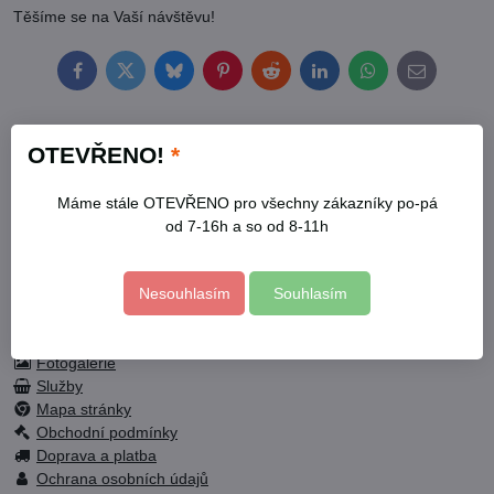
Těšíme se na Vaší návštěvu!
Facebook
Twitter
Bluesky
Pinterest
Reddit
LinkedIn
WhatsApp
E-
mail
OTEVŘENO!
*
Kontakty
Otevírací doba
Máme stále OTEVŘENO pro všechny zákazníky po-pá
Profil
od 7-16h a so od 8-11h
Facebook
Nesouhlasím
Souhlasím
Fotogalerie
Služby
Mapa stránky
Obchodní podmínky
Doprava a platba
Ochrana osobních údajů