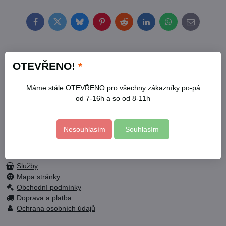
Facebook
Twitter
Bluesky
Pinterest
Reddit
LinkedIn
WhatsApp
E-
mail
OTEVŘENO!
*
Kontakty
Otevírací doba
Profil
Máme stále OTEVŘENO pro všechny zákazníky po-pá
Facebook
od 7-16h a so od 8-11h
Nesouhlasím
Souhlasím
Fotogalerie
Služby
Mapa stránky
Obchodní podmínky
Doprava a platba
Ochrana osobních údajů