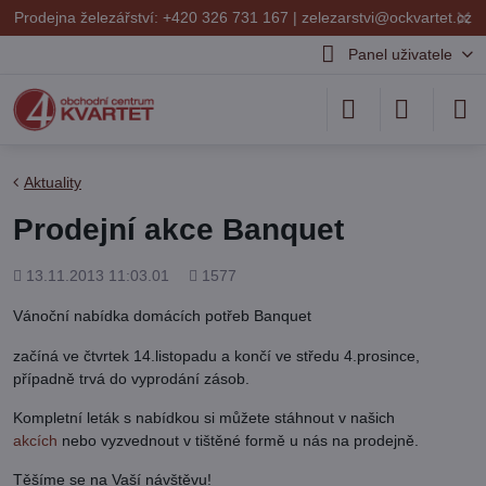
✕
Prodejna železářství: +420 326 731 167 |
zelezarstvi@ockvartet.cz
Panel uživatele
Aktuality
Prodejní akce Banquet
Přidáno
Počet
13.11.2013 11:03.01
1577
shlédnutí
Vánoční nabídka domácích potřeb Banquet
začíná ve čtvrtek 14.listopadu a končí ve středu 4.prosince,
případně trvá do vyprodání zásob.
Kompletní leták s nabídkou si můžete stáhnout v našich
akcích
nebo vyzvednout v tištěné formě u nás na prodejně.
Těšíme se na Vaší návštěvu!