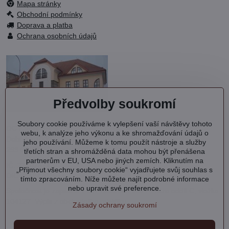
Mapa stránky
Obchodní podmínky
Doprava a platba
Ochrana osobních údajů
Předvolby soukromí
Soubory cookie používáme k vylepšení vaší návštěvy tohoto
OC KVARTET s.r.o.
webu, k analýze jeho výkonu a ke shromažďování údajů o
Debřská 1000
jeho používání. Můžeme k tomu použít nástroje a služby
293 06 Kosmonosy
třetích stran a shromážděná data mohou být přenášena
partnerům v EU, USA nebo jiných zemích. Kliknutím na
IČ: 27202577
„Přijmout všechny soubory cookie“ vyjadřujete svůj souhlas s
DIČ: CZ27202577
tímto zpracováním. Níže můžete najít podrobné informace
nebo upravit své preference.
Společnost je zapsána v OR vedeném MS v Praze oddíl C, vložka
104127.
Výpis
z obchodního rejstříku.
Zásady ochrany soukromí