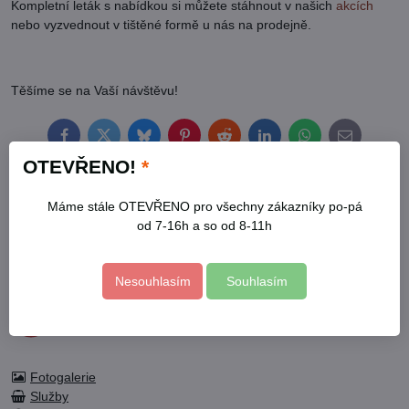
Kompletní leták s nabídkou si můžete stáhnout v našich
akcích
nebo vyzvednout v tištěné formě u nás na prodejně.
Těšíme se na Vaší návštěvu!
Facebook
Twitter
Bluesky
Pinterest
Reddit
LinkedIn
WhatsApp
E-
mail
OTEVŘENO!
*
Máme stále OTEVŘENO pro všechny zákazníky po-pá
Kontakty
od 7-16h a so od 8-11h
Otevírací doba
Profil
Facebook
Nesouhlasím
Souhlasím
Fotogalerie
Služby