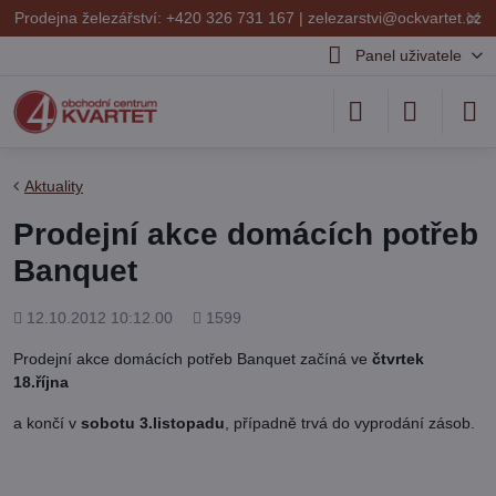
✕
Prodejna železářství: +420 326 731 167 |
zelezarstvi@ockvartet.cz
Panel uživatele
Aktuality
Prodejní akce domácích potřeb
Banquet
Přidáno
Počet
12.10.2012 10:12.00
1599
shlédnutí
Prodejní akce domácích potřeb Banquet začíná ve
čtvrtek
18.října
a končí v
sobotu 3.listopadu
, případně trvá do vyprodání zásob.