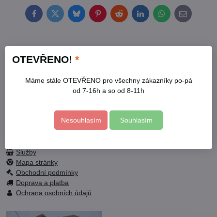
Facebook
Twitter
Bluesky
Pinterest
Reddit
LinkedIn
WhatsApp
E-
mail
Kontakty
OTEVŘENO!
*
Otevírací doba
Profil
Máme stále OTEVŘENO pro všechny zákazníky po-pá
Facebook
od 7-16h a so od 8-11h
Nesouhlasím
Souhlasím
Fotogalerie
Služby
Mapa stránky
Obchodní podmínky
Doprava a platba
Ochrana osobních údajů