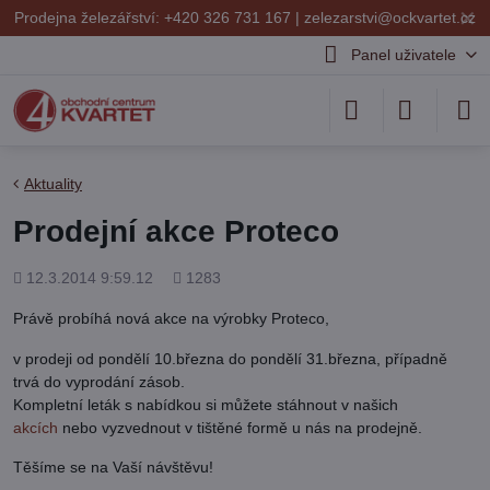
✕
Prodejna železářství: +420 326 731 167 |
zelezarstvi@ockvartet.cz
Panel uživatele
Aktuality
Prodejní akce Proteco
Přidáno
Počet
12.3.2014 9:59.12
1283
shlédnutí
Právě probíhá nová akce na výrobky Proteco,
v prodeji od pondělí 10.března do pondělí 31.března, případně
trvá do vyprodání zásob.
Kompletní leták s nabídkou si můžete stáhnout v našich
akcích
nebo vyzvednout v tištěné formě u nás na prodejně.
Těšíme se na Vaší návštěvu!