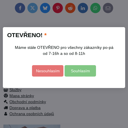
Facebook
Twitter
Bluesky
Pinterest
Reddit
LinkedIn
WhatsApp
E-
mail
Kontakty
OTEVŘENO!
*
Otevírací doba
Profil
Máme stále OTEVŘENO pro všechny zákazníky po-pá
Facebook
od 7-16h a so od 8-11h
Nesouhlasím
Souhlasím
Fotogalerie
Služby
Mapa stránky
Obchodní podmínky
Doprava a platba
Ochrana osobních údajů