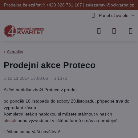
✕
Prodejna železářství: +420 326 731 167 |
zelezarstvi@ockvartet.cz
Panel uživatele
Aktuality
Prodejní akce Proteco
Přidáno
Počet
10.11.2014 17:00.06
1372
shlédnutí
Akční nabídka zboží Proteco v prodeji
od pondělí 10.listopadu do soboty 29.listopadu, případně trvá do
vyprodání zásob.
Kompletní leták s nabídkou si můžete stáhnout v našich
akcích
nebo vyzvednout v tištěné formě u nás na prodejně.
Těšíme se na Vaší návštěvu!