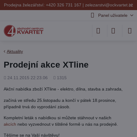
✕
Prodejna železářství: +420 326 731 167 |
zelezarstvi@ockvartet.cz
Panel uživatele
Aktuality
Prodejní akce XTline
Přidáno
Počet
24.11.2015 22:23.06
1315
shlédnutí
Akční nabídka zboží XTline - elektro, dílna, stavba a zahrada,
začíná ve středu 25.listopadu a končí v pátek 18.prosince,
případně trvá do vyprodání zásob.
Kompletní leták s nabídkou si můžete stáhnout v našich
akcích
nebo vyzvednout v tištěné formě u nás na prodejně.
Těšíme se na Vaší návštěvu!