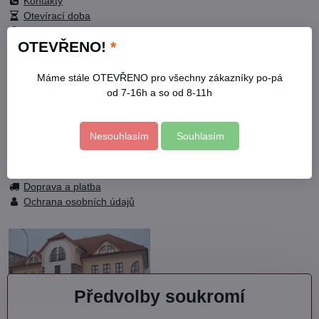
Kontakty
Otevírací doba
Profil
OTEVŘENO!
*
Facebook
Máme stále OTEVŘENO pro všechny zákazníky po-pá
od 7-16h a so od 8-11h
Fotogalerie
Nesouhlasím
Souhlasím
Služby
Mapa stránky
Obchodní podmínky
Doprava a platba
Ochrana osobních údajů
Předvolby soukromí