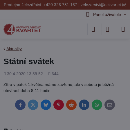
✕
Prodejna železářství: +420 326 731 167 |
zelezarstvi@ockvartet.cz
Panel uživatele
Aktuality
Státní svátek
Přidáno
Počet
30.4.2020 13:39.52
644
shlédnutí
Zítra v pátek 1.května máme zavřeno, ale v sobotu je běžná
otevírací doba 8-11 hodin.
Facebook
Twitter
Bluesky
Pinterest
Reddit
LinkedIn
WhatsApp
E-
mail