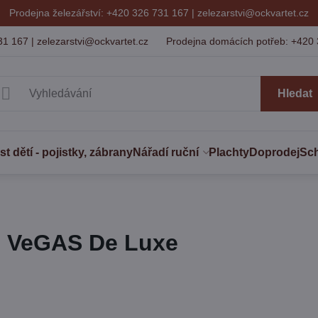
Prodejna železářství: +420 326 731 167 |
zelezarstvi@ockvartet.cz
31 167 | zelezarstvi@ockvartet.cz
Prodejna domácích potřeb: +420 
Hledat
 dětí - pojistky, zábrany
Nářadí ruční
Plachty
Doprodej
Sc
n VeGAS De Luxe
í