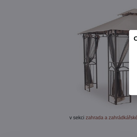
v sekci
zahrada a zahrádkářské