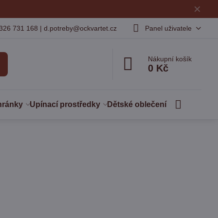
✕
326 731 168 | d.potreby@ockvartet.cz
Panel uživatele
Nákupní košík
0 Kč
hránky
Upínací prostředky
Dětské oblečení