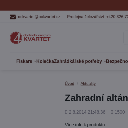
ockvartet@ockvartet.cz
Prodejna železářství: +420 326 7
Fiskars
Kolečka
Zahrádkářské potřeby
Bezpečnost
Úvod
Aktuality
Zahradní altá
Přidáno
Počet
2.8.2014 21:48.36
1500
shlédnut
Více info k produktu