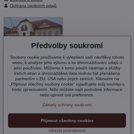
Ochrana osobních údajů
Předvolby soukromí
Soubory cookie používáme k vylepšení vaší návštěvy tohoto
OC KVARTET s.r.o.
webu, k analýze jeho výkonu a ke shromažďování údajů o
Debřská 1000
jeho používání. Můžeme k tomu použít nástroje a služby
293 06 Kosmonosy
třetích stran a shromážděná data mohou být přenášena
partnerům v EU, USA nebo jiných zemích. Kliknutím na
IČ: 27202577
„Přijmout všechny soubory cookie“ vyjadřujete svůj souhlas s
DIČ: CZ27202577
tímto zpracováním. Níže můžete najít podrobné informace
nebo upravit své preference.
Společnost je zapsána v OR vedeném MS v Praze oddíl C, vložka
104127.
Výpis
z obchodního rejstříku.
Zásady ochrany soukromí
Přijmout všechny cookies
©
2026
Copyright
Předvolby soukromí
Zásady ochrany soukromí
Stav objednávky
Ukázat podrobnosti
Vytvořeno systémem:
ByznysWeb.cz