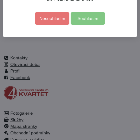
Facebook
Twitter
Bluesky
Pinterest
Reddit
LinkedIn
WhatsApp
E-
mail
Nesouhlasím
Souhlasím
Předchozí produkt
Následující produkt
Kontakty
Otevírací doba
Profil
Facebook
Fotogalerie
Služby
Mapa stránky
Obchodní podmínky
Doprava a platba