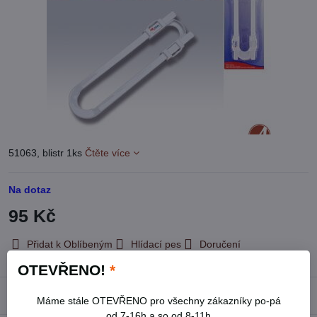
51063, blistr 1ks
Čtěte více
Na dotaz
95 Kč
Přidat k Oblíbeným
Hlídací pes
Doručení
OTEVŘENO!
*
Popis
Máme stále OTEVŘENO pro všechny zákazníky po-pá
od 7-16h a so od 8-11h