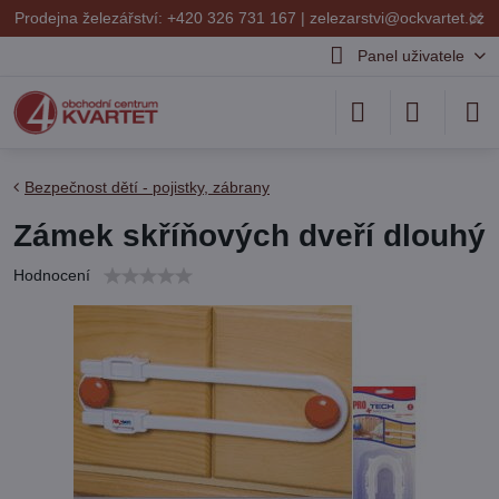
✕
Prodejna železářství: +420 326 731 167 |
zelezarstvi@ockvartet.cz
Panel uživatele
Bezpečnost dětí - pojistky, zábrany
Zámek skříňových dveří dlouhý
Hodnocení