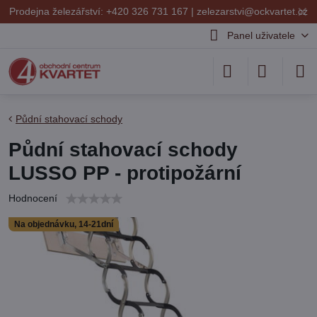
✕
Prodejna železářství: +420 326 731 167 |
zelezarstvi@ockvartet.cz
Panel uživatele
Půdní stahovací schody
Půdní stahovací schody
LUSSO PP - protipožární
Hodnocení
Na objednávku, 14-21dní