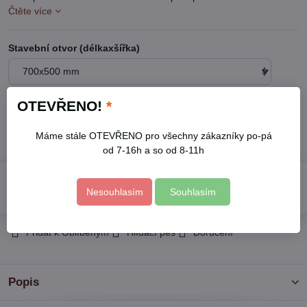
Čtěte více
Stavební otvor (délkaxšířka)
OTEVŘENO!
*
Na dotaz
Máme stále OTEVŘENO pro všechny zákazníky po-pá
24300 Kč
od 7-16h a so od 8-11h
Do košíku
Nesouhlasím
Souhlasím
Přidat k Oblíbeným
Hlídací pes
Doručení
Popis