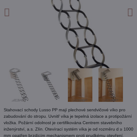
Stahovací schody Lusso PP mají plechové sendvičové víko pro
zabudování do stropu. Uvnitř víka je tepelná izolace a protipožární
vložka. Požární odolnost je certifikována Centrem stavebního
inženýrství, a.s. Zlín. Otevírací systém víka je od rozměru d ≥ 1000
mm opatřen brzdícím mechanismem proti prudkému otevření.