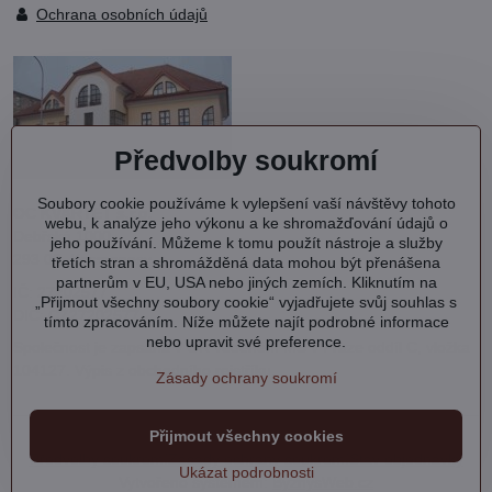
Ochrana osobních údajů
Předvolby soukromí
Soubory cookie používáme k vylepšení vaší návštěvy tohoto
OC KVARTET s.r.o.
webu, k analýze jeho výkonu a ke shromažďování údajů o
Debřská 1000
jeho používání. Můžeme k tomu použít nástroje a služby
293 06 Kosmonosy
třetích stran a shromážděná data mohou být přenášena
partnerům v EU, USA nebo jiných zemích. Kliknutím na
IČ: 27202577
„Přijmout všechny soubory cookie“ vyjadřujete svůj souhlas s
DIČ: CZ27202577
tímto zpracováním. Níže můžete najít podrobné informace
nebo upravit své preference.
Společnost je zapsána v OR vedeném MS v Praze oddíl C, vložka
104127.
Výpis
z obchodního rejstříku.
Zásady ochrany soukromí
Přijmout všechny cookies
©
2026
Copyright
Předvolby soukromí
Zásady ochrany soukromí
Stav objednávky
Ukázat podrobnosti
Vytvořeno systémem:
ByznysWeb.cz