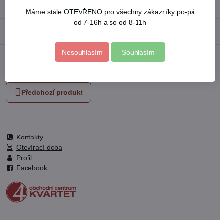
Máme stále OTEVŘENO pro všechny zákazníky po-pá
od 7-16h a so od 8-11h
Popis
Nesouhlasím
Souhlasím
Facebook
Twitter
Bluesky
Pinterest
Reddit
LinkedIn
WhatsApp
E-
mail
Předchozí produkt
Kontakty
Otevírací doba
Profil
Facebook