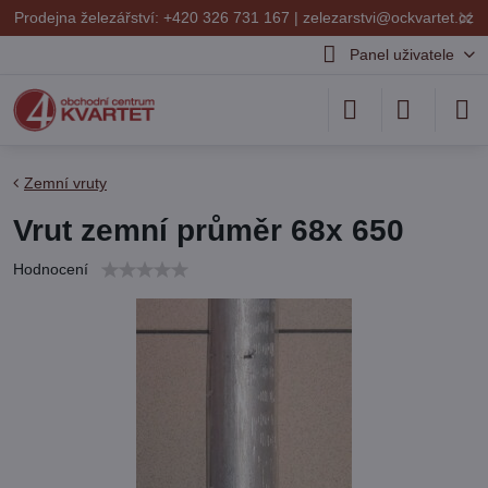
✕
Prodejna železářství: +420 326 731 167 |
zelezarstvi@ockvartet.cz
Panel uživatele
Zemní vruty
Vrut zemní průměr 68x 650
Hodnocení