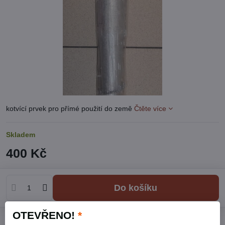
kotvící prvek pro přímé použití do země
Čtěte více
Skladem
400 Kč
Do košíku
OTEVŘENO!
*
Přidat k Oblíbeným
Hlídací pes
Doručení