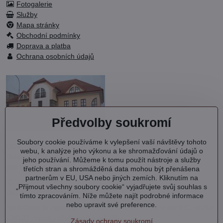
Fotogalerie
Služby
Mapa stránky
Obchodní podmínky
Doprava a platba
Ochrana osobních údajů
Předvolby soukromí
Soubory cookie používáme k vylepšení vaší návštěvy tohoto
OC KVARTET s.r.o.
webu, k analýze jeho výkonu a ke shromažďování údajů o
Debřská 1000
jeho používání. Můžeme k tomu použít nástroje a služby
293 06 Kosmonosy
třetích stran a shromážděná data mohou být přenášena
partnerům v EU, USA nebo jiných zemích. Kliknutím na
IČ: 27202577
„Přijmout všechny soubory cookie“ vyjadřujete svůj souhlas s
DIČ: CZ27202577
tímto zpracováním. Níže můžete najít podrobné informace
nebo upravit své preference.
Společnost je zapsána v OR vedeném MS v Praze oddíl C, vložka
104127.
Výpis
z obchodního rejstříku.
Zásady ochrany soukromí