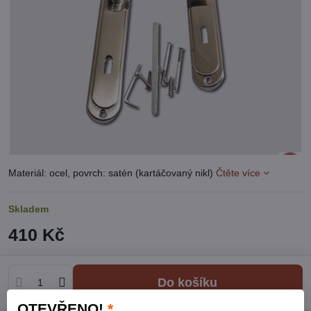
Materiál: ocel, povrch: satén (kartáčovaný nikl)
Čtěte více
Skladem
410 Kč
Do košíku
OTEVŘENO!
*