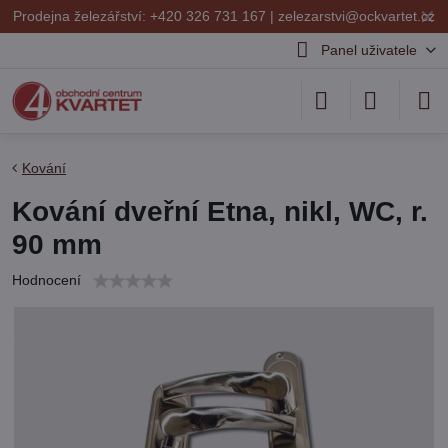
✕
Prodejna železářství: +420 326 731 167 |
zelezarstvi@ockvartet.cz
Panel uživatele
Kování
Kování dveřní Etna, nikl, WC, r.
90 mm
Hodnocení