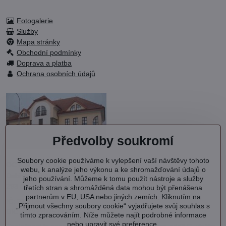
Fotogalerie
Služby
Mapa stránky
Obchodní podmínky
Doprava a platba
Ochrana osobních údajů
Předvolby soukromí
Soubory cookie používáme k vylepšení vaší návštěvy tohoto
OC KVARTET s.r.o.
webu, k analýze jeho výkonu a ke shromažďování údajů o
Debřská 1000
jeho používání. Můžeme k tomu použít nástroje a služby
293 06 Kosmonosy
třetích stran a shromážděná data mohou být přenášena
partnerům v EU, USA nebo jiných zemích. Kliknutím na
IČ: 27202577
„Přijmout všechny soubory cookie“ vyjadřujete svůj souhlas s
DIČ: CZ27202577
tímto zpracováním. Níže můžete najít podrobné informace
nebo upravit své preference.