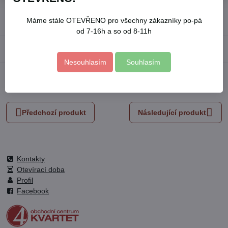
Přidat k Oblíbeným
Hlídací pes
Doručení
Máme stále OTEVŘENO pro všechny zákazníky po-pá
od 7-16h a so od 8-11h
Popis
Nesouhlasím
Souhlasím
Facebook
Twitter
Bluesky
Pinterest
Reddit
LinkedIn
WhatsApp
E-
mail
Předchozí produkt
Následující produkt
Kontakty
Otevírací doba
Profil
Facebook