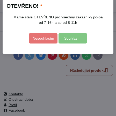
Do košíku
OTEVŘENO!
*
Máme stále OTEVŘENO pro všechny zákazníky po-pá
Přidat k Oblíbeným
Hlídací pes
Doručení
od 7-16h a so od 8-11h
Popis
Nesouhlasím
Souhlasím
Facebook
Twitter
Bluesky
Pinterest
Reddit
LinkedIn
WhatsApp
E-
mail
Následující produkt
Kontakty
Otevírací doba
Profil
Facebook