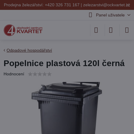
✕
Prodejna železářství: +420 326 731 167 |
zelezarstvi@ockvartet.cz
Panel uživatele
Odpadové hospodářství
Popelnice plastová 120l černá
Hodnocení