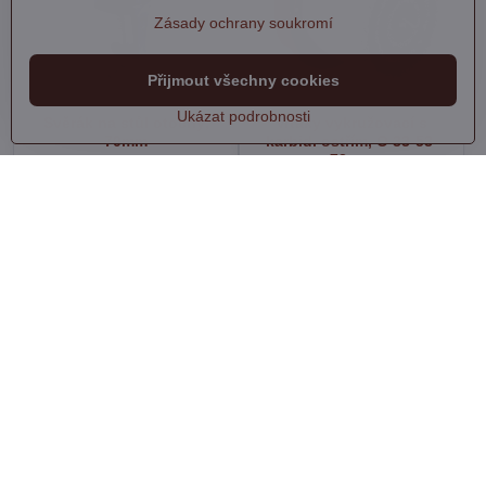
Zásady ochrany soukromí
Přijmout všechny cookies
Ukázat podrobnosti
Svěrák na stůl otočný,
Vrtáky vykružovací s
70mm
karbid. ostřím, O 33-53-
73mm
Skladem
Skladem
250 Kč
395 Kč
Do košíku
Do košíku