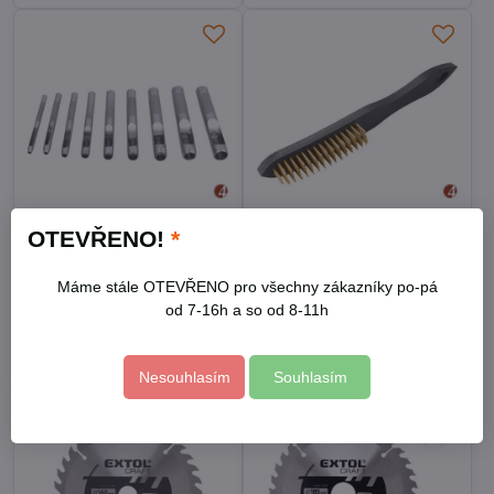
OTEVŘENO!
*
Děrovač kůže, sada 9ks,
Kartáč mosazný, 4řadý,
2,5-10mm
290mm
Skladem
Skladem
Máme stále OTEVŘENO pro všechny zákazníky po-pá
142 Kč
75 Kč
od 7-16h a so od 8-11h
Do košíku
Do košíku
Nesouhlasím
Souhlasím