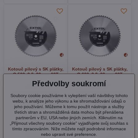
Kotouč pilový s SK plátky,
Kotouč pilový s SK plátky,
O 500x3,8x30mm, 60T
O 600x3,8x30mm, 60T
Skladem
Skladem
Předvolby soukromí
2090 Kč
2350 Kč
Soubory cookie používáme k vylepšení vaší návštěvy tohoto
Do košíku
Do košíku
webu, k analýze jeho výkonu a ke shromažďování údajů o
jeho používání. Můžeme k tomu použít nástroje a služby
třetích stran a shromážděná data mohou být přenášena
partnerům v EU, USA nebo jiných zemích. Kliknutím na
„Přijmout všechny soubory cookie“ vyjadřujete svůj souhlas s
tímto zpracováním. Níže můžete najít podrobné informace
nebo upravit své preference.