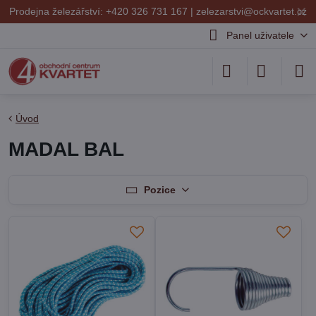
✕
Prodejna železářství: +420 326 731 167 |
zelezarstvi@ockvartet.cz
Panel uživatele
Úvod
MADAL BAL
Pozice