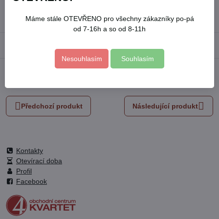
Skladové číslo:
8803524
Výrobce:
EXTOL PREMIUM
Máme stále OTEVŘENO pro všechny zákazníky po-pá
od 7-16h a so od 8-11h
Popis
Nesouhlasím
Souhlasím
Facebook
Twitter
Bluesky
Pinterest
Reddit
LinkedIn
WhatsApp
E-
mail
Předchozí produkt
Následující produkt
Kontakty
Otevírací doba
Profil
Facebook