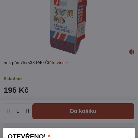
nek.pás 75x533 P40
Čtěte více
Skladem
195 Kč
Do košíku
Přidat k Oblíbeným
Hlídací pes
Doručení
OTEVŘENO!
*