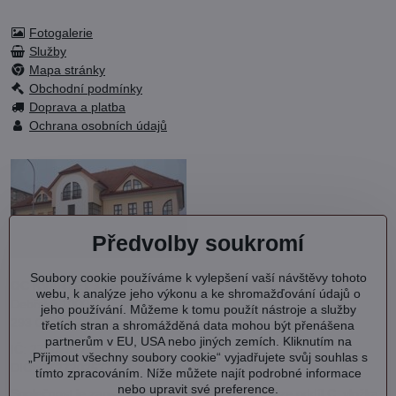
Fotogalerie
Služby
Mapa stránky
Obchodní podmínky
Doprava a platba
Ochrana osobních údajů
Předvolby soukromí
Soubory cookie používáme k vylepšení vaší návštěvy tohoto
OC KVARTET s.r.o.
webu, k analýze jeho výkonu a ke shromažďování údajů o
Debřská 1000
jeho používání. Můžeme k tomu použít nástroje a služby
293 06 Kosmonosy
třetích stran a shromážděná data mohou být přenášena
partnerům v EU, USA nebo jiných zemích. Kliknutím na
IČ: 27202577
„Přijmout všechny soubory cookie“ vyjadřujete svůj souhlas s
DIČ: CZ27202577
tímto zpracováním. Níže můžete najít podrobné informace
nebo upravit své preference.
Společnost je zapsána v OR vedeném MS v Praze oddíl C, vložka