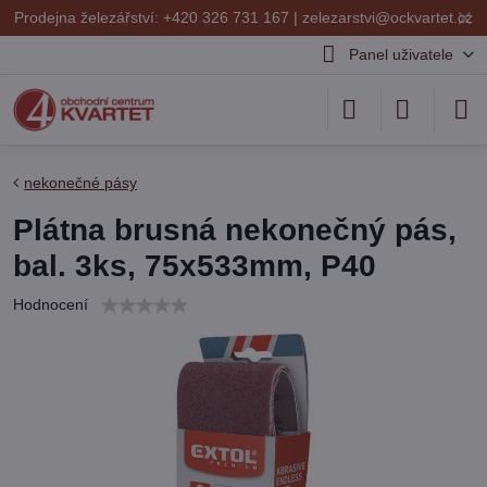
✕
Prodejna železářství: +420 326 731 167 |
zelezarstvi@ockvartet.cz
Panel uživatele
nekonečné pásy
Plátna brusná nekonečný pás,
bal. 3ks, 75x533mm, P40
Hodnocení