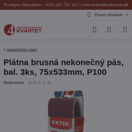
✕
Prodejna železářství: +420 326 731 167 |
zelezarstvi@ockvartet.cz
Panel uživatele
nekonečné pásy
Plátna brusná nekonečný pás,
bal. 3ks, 75x533mm, P100
Hodnocení