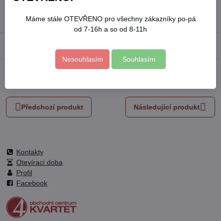
Skladové číslo:
8803530
Výrobce:
EXTOL PREMIUM
Máme stále OTEVŘENO pro všechny zákazníky po-pá
od 7-16h a so od 8-11h
Popis
Nesouhlasím
Souhlasím
Facebook
Twitter
Bluesky
Pinterest
Reddit
LinkedIn
WhatsApp
E-
mail
Předchozí produkt
Následující produkt
Kontakty
Otevírací doba
Profil
Facebook