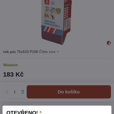
nek.pás 75x533 P100
Čtěte více
Skladem
183 Kč
Do košíku
Přidat k Oblíbeným
Hlídací pes
Doručení
OTEVŘENO!
*