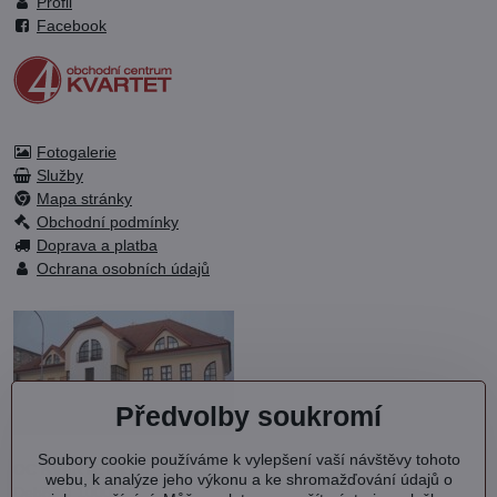
Profil
Facebook
Fotogalerie
Služby
Mapa stránky
Obchodní podmínky
Doprava a platba
Ochrana osobních údajů
Předvolby soukromí
Soubory cookie používáme k vylepšení vaší návštěvy tohoto
OC KVARTET s.r.o.
webu, k analýze jeho výkonu a ke shromažďování údajů o
Debřská 1000