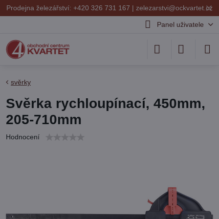
✕
Prodejna železářství: +420 326 731 167 |
zelezarstvi@ockvartet.cz
Panel uživatele
svěrky
Svěrka rychloupínací, 450mm,
205-710mm
Hodnocení