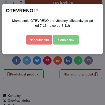
Do košíku
OTEVŘENO!
*
Přidat k Oblíbeným
Hlídací pes
Doručení
Máme stále OTEVŘENO pro všechny zákazníky po-pá
od 7-16h a so od 8-11h
Skladové číslo:
8815214
Výrobce:
EXTOL PREMIUM
Nesouhlasím
Souhlasím
Popis
Facebook
Twitter
Bluesky
Pinterest
Reddit
LinkedIn
WhatsApp
E-
mail
Předchozí produkt
Následující produkt
Kontakty
Otevírací doba