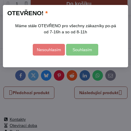
Do košíku
OTEVŘENO!
*
Přidat k Oblíbeným
Hlídací pes
Doručení
Máme stále OTEVŘENO pro všechny zákazníky po-pá
od 7-16h a so od 8-11h
Skladové číslo:
4900160
Výrobce:
FORTUM
Nesouhlasím
Souhlasím
Popis
Facebook
Twitter
Bluesky
Pinterest
Reddit
LinkedIn
WhatsApp
E-
mail
Předchozí produkt
Následující produkt
Kontakty
Otevírací doba