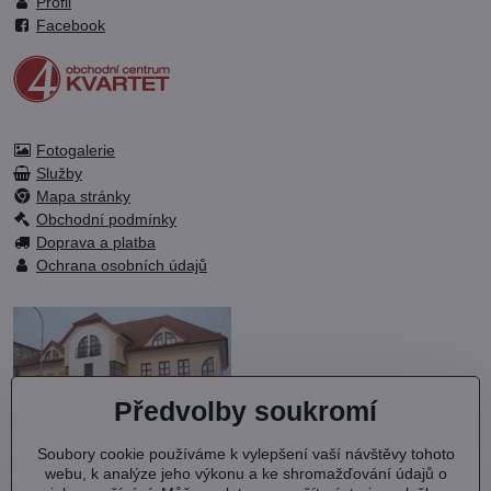
Profil
Facebook
Fotogalerie
Služby
Mapa stránky
Obchodní podmínky
Doprava a platba
Ochrana osobních údajů
Předvolby soukromí
Soubory cookie používáme k vylepšení vaší návštěvy tohoto
OC KVARTET s.r.o.
webu, k analýze jeho výkonu a ke shromažďování údajů o
Debřská 1000