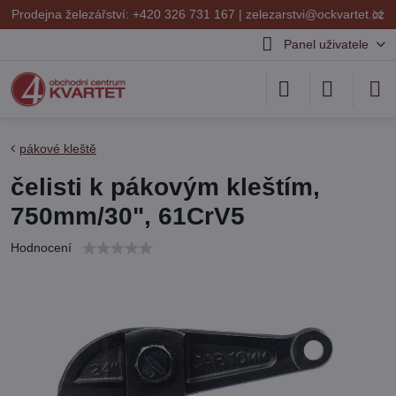
✕
Prodejna železářství: +420 326 731 167 |
zelezarstvi@ockvartet.cz
Panel uživatele
pákové kleště
čelisti k pákovým kleštím,
750mm/30", 61CrV5
Hodnocení