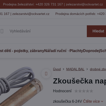
Prodejna železářství: +420 326 731 167 |
zelezarstvi@ockvartet.cz
31 167 | zelezarstvi@ockvartet.cz
Prodejna domácích potřeb: +420 
Hledat
 dětí - pojistky, zábrany
Nářadí ruční
Plachty
Doprodej
Sc
Úvod
MADAL BAL
drobné zb
Zkoušečka nap
Hodnocení
zkoušečka 6-24V
Čtěte více