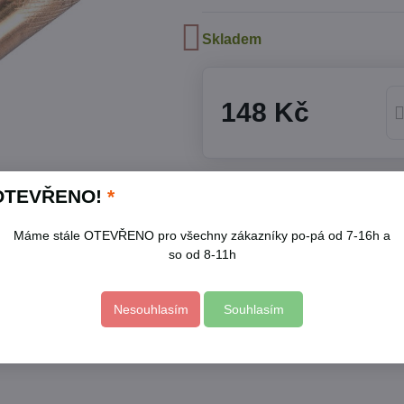
Skladem
148 Kč
Přidat k Oblíbeným
Hlídací
OTEVŘENO!
*
Skladové číslo:
5112
Máme stále OTEVŘENO pro všechny zákazníky po-pá od 7-16h a
Výrobce:
EXTOL CRAFT
so od 8-11h
Popis
Nesouhlasím
Souhlasím