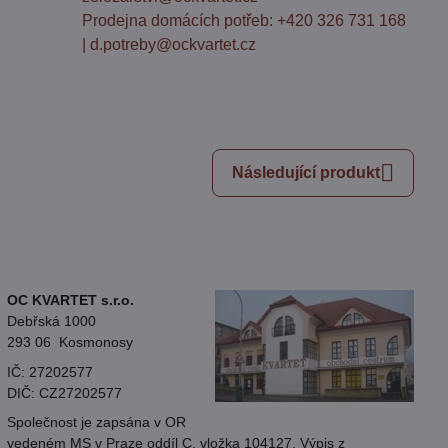
Prodejna domácích potřeb: +420 326 731 168
| d.potreby@ockvartet.cz
Následující produkt
OC KVARTET s.r.o.
Debřská 1000
293 06 Kosmonosy
IČ: 27202577
DIČ: CZ27202577
Společnost je zapsána v OR
vedeném MS v Praze oddíl C, vložka 104127.
Výpis
z