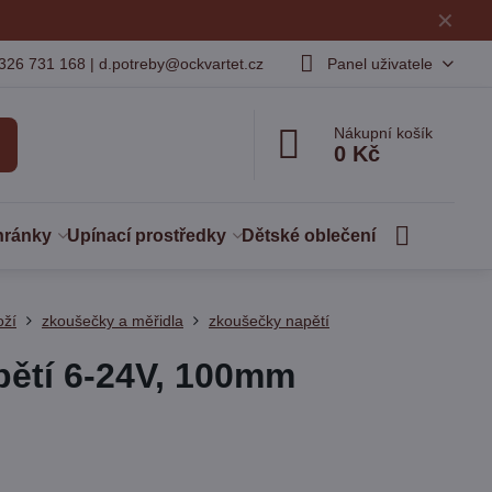
✕
326 731 168 | d.potreby@ockvartet.cz
Panel uživatele
Nákupní košík
0 Kč
hránky
Upínací prostředky
Dětské oblečení
oží
zkoušečky a měřidla
zkoušečky napětí
ětí 6-24V, 100mm