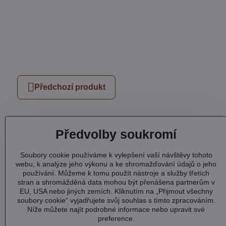
Předchozí produkt
Předvolby soukromí
Kontakty
Soubory cookie používáme k vylepšení vaší návštěvy tohoto
Otevírací doba
webu, k analýze jeho výkonu a ke shromažďování údajů o jeho
Profil
používání. Můžeme k tomu použít nástroje a služby třetích
Facebook
stran a shromážděná data mohou být přenášena partnerům v
EU, USA nebo jiných zemích. Kliknutím na „Přijmout všechny
soubory cookie“ vyjadřujete svůj souhlas s tímto zpracováním.
Níže můžete najít podrobné informace nebo upravit své
preference.