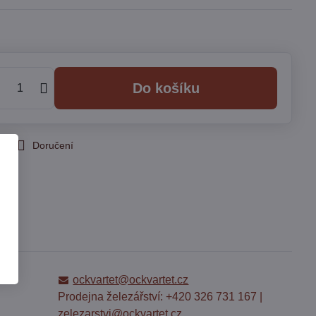
Do košíku
 pes
Doručení
ockvartet@ockvartet.cz
Prodejna železářství: +420 326 731 167 |
zelezarstvi@ockvartet.cz