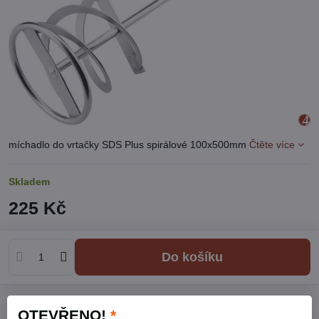
míchadlo do vrtačky SDS Plus spirálové 100x500mm
Čtěte více
Skladem
225 Kč
Do košíku
Přidat k Oblíbeným
Hlídací pes
Doručení
OTEVŘENO!
*