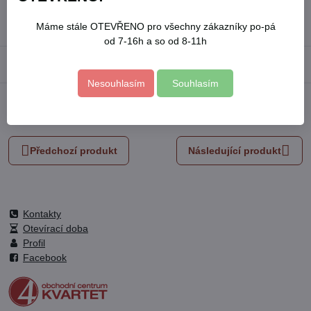
Skladové číslo:
707271
Výrobce:
EXTOL CRAFT
Máme stále OTEVŘENO pro všechny zákazníky po-pá
od 7-16h a so od 8-11h
Popis
Nesouhlasím
Souhlasím
Facebook
Twitter
Bluesky
Pinterest
Reddit
LinkedIn
WhatsApp
E-
mail
Předchozí produkt
Následující produkt
Kontakty
Otevírací doba
Profil
Facebook