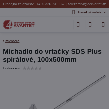
✕
Prodejna železářství: +420 326 731 167 |
zelezarstvi@ockvartet.cz
Panel uživatele
míchadla
Míchadlo do vrtačky SDS Plus
spirálové, 100x500mm
Hodnocení