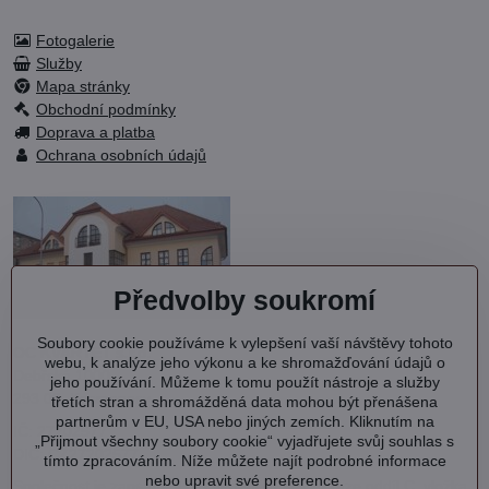
Fotogalerie
Služby
Mapa stránky
Obchodní podmínky
Doprava a platba
Ochrana osobních údajů
Předvolby soukromí
Soubory cookie používáme k vylepšení vaší návštěvy tohoto
OC KVARTET s.r.o.
webu, k analýze jeho výkonu a ke shromažďování údajů o
Debřská 1000
jeho používání. Můžeme k tomu použít nástroje a služby
293 06 Kosmonosy
třetích stran a shromážděná data mohou být přenášena
partnerům v EU, USA nebo jiných zemích. Kliknutím na
IČ: 27202577
„Přijmout všechny soubory cookie“ vyjadřujete svůj souhlas s
DIČ: CZ27202577
tímto zpracováním. Níže můžete najít podrobné informace
nebo upravit své preference.
Společnost je zapsána v OR vedeném MS v Praze oddíl C, vložka