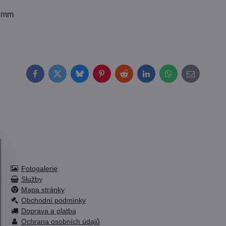
22mm
Facebook
Twitter
Bluesky
Pinterest
Reddit
LinkedIn
WhatsApp
E-
mail
Fotogalerie
Služby
Mapa stránky
Obchodní podmínky
Doprava a platba
Ochrana osobních údajů