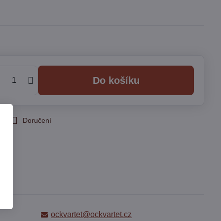
Do košíku
 pes
Doručení
ockvartet@ockvartet.cz