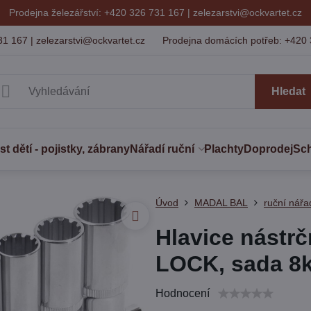
Prodejna železářství: +420 326 731 167 |
zelezarstvi@ockvartet.cz
31 167 | zelezarstvi@ockvartet.cz
Prodejna domácích potřeb: +420 
Hledat
 dětí - pojistky, zábrany
Nářadí ruční
Plachty
Doprodej
Sc
Úvod
MADAL BAL
ruční nářa
Hlavice nástr
LOCK, sada 8ks
Hodnocení