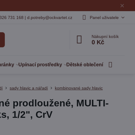
✕
326 731 168 | d.potreby@ockvartet.cz
Panel uživatele
Nákupní košík
0 Kč
hránky
Upínací prostředky
Dětské oblečení
dí
sady hlavic a nářadí
kombinované sady hlavic
čné prodloužené, MULTI-
, 1/2", CrV