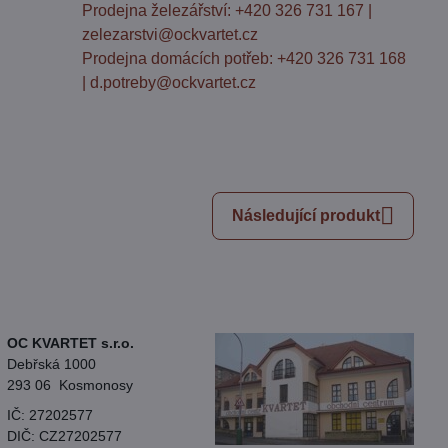
Prodejna železářství: +420 326 731 167 |
zelezarstvi@ockvartet.cz
Prodejna domácích potřeb: +420 326 731 168
| d.potreby@ockvartet.cz
Následující produkt
OC KVARTET s.r.o.
Debřská 1000
293 06 Kosmonosy
IČ: 27202577
DIČ: CZ27202577