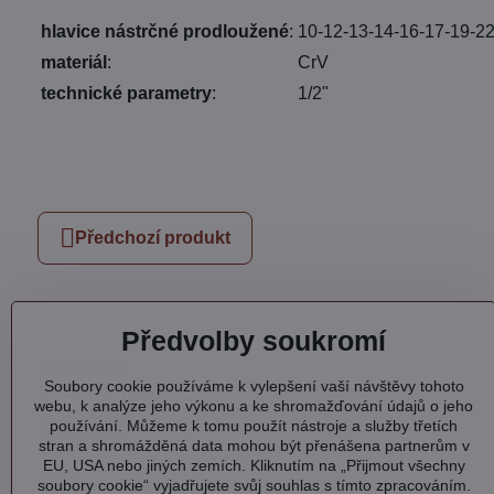
hlavice nástrčné prodloužené
:
10-12-13-14-16-17-19-
materiál
:
CrV
technické parametry
:
1/2"
Předchozí produkt
Předvolby soukromí
Kontakty
Soubory cookie používáme k vylepšení vaší návštěvy tohoto
Otevírací doba
webu, k analýze jeho výkonu a ke shromažďování údajů o jeho
Profil
používání. Můžeme k tomu použít nástroje a služby třetích
Facebook
stran a shromážděná data mohou být přenášena partnerům v
EU, USA nebo jiných zemích. Kliknutím na „Přijmout všechny
soubory cookie“ vyjadřujete svůj souhlas s tímto zpracováním.