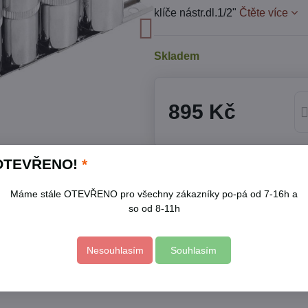
klíče nástr.dl.1/2"
Čtěte více
Skladem
895 Kč
OTEVŘENO!
*
Přidat k Oblíbeným
Hlídací
Máme stále OTEVŘENO pro všechny zákazníky po-pá od 7-16h a
Skladové číslo:
8818112
so od 8-11h
Výrobce:
EXTOL PREMIUM
Popis
Nesouhlasím
Souhlasím