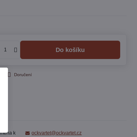
Do košíku
 pes
Doručení
jména k
ockvartet@ockvartet.cz