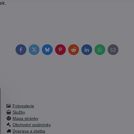
ek.
Facebook
Twitter
Bluesky
Pinterest
Reddit
LinkedIn
WhatsApp
E-
mail
Fotogalerie
Služby
Mapa stránky
Obchodní podmínky
Doprava a platba