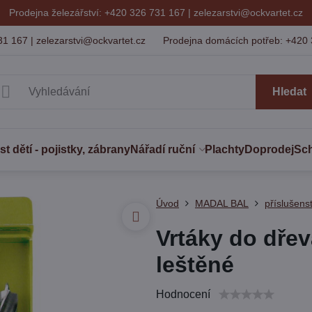
Prodejna železářství: +420 326 731 167 |
zelezarstvi@ockvartet.cz
31 167 | zelezarstvi@ockvartet.cz
Prodejna domácích potřeb: +420 
Hledat
 dětí - pojistky, zábrany
Nářadí ruční
Plachty
Doprodej
Sc
Úvod
MADAL BAL
příslušenst
Vrtáky do dře
leštěné
Hodnocení