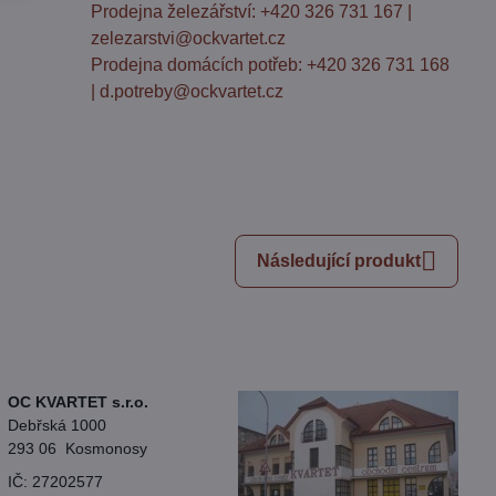
Prodejna železářství: +420 326 731 167 |
zelezarstvi@ockvartet.cz
Prodejna domácích potřeb: +420 326 731 168
| d.potreby@ockvartet.cz
Následující produkt
OC KVARTET s.r.o.
Debřská 1000
293 06 Kosmonosy
IČ: 27202577