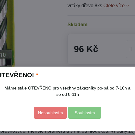
vrtáky dřevo 8ks
Čtěte více
Skladem
96 Kč
Přidat k Oblíbeným
Hlídací
OTEVŘENO!
*
Skladové číslo:
1142
Máme stále OTEVŘENO pro všechny zákazníky po-pá od 7-16h a
Výrobce:
EXTOL CRAFT
so od 8-11h
Popis
Nesouhlasím
Souhlasím
na přesnost děr menších průměrů a s malou hloubkou. Vhodný ze