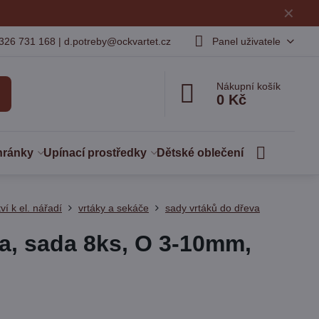
✕
326 731 168 | d.potreby@ockvartet.cz
Panel uživatele
Nákupní košík
0 Kč
hránky
Upínací prostředky
Dětské oblečení
ví k el. nářadí
vrtáky a sekáče
sady vrtáků do dřeva
va, sada 8ks, O 3-10mm,