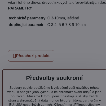
vrtání tuhého dřeva, dřevotřískových a dřevovláknitých des
PARAMETRY
technické parametry
:
O 3-10mm, leštěné
doplňující parametr
:
O 3-4 -5-6-7-8-9-10mm
Předchozí produkt
Předvolby soukromí
Kontakty
Soubory cookie používáme k vylepšení vaší návštěvy tohoto
Otevírací doba
webu, k analýze jeho výkonu a ke shromažďování údajů o jeho
Profil
používání. Můžeme k tomu použít nástroje a služby třetích
Facebook
stran a shromážděná data mohou být přenášena partnerům v
EU, USA nebo jiných zemích. Kliknutím na „Přijmout všechny