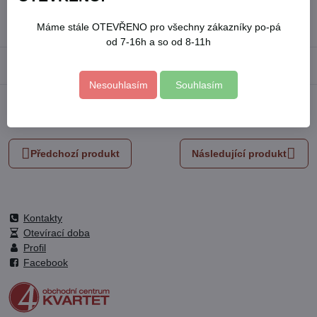
Skladové číslo:
8701002
Výrobce:
EXTOL INDUSTRIAL
Máme stále OTEVŘENO pro všechny zákazníky po-pá
od 7-16h a so od 8-11h
Popis
Nesouhlasím
Souhlasím
Facebook
Twitter
Bluesky
Pinterest
Reddit
LinkedIn
WhatsApp
E-
mail
Předchozí produkt
Následující produkt
Kontakty
Otevírací doba
Profil
Facebook