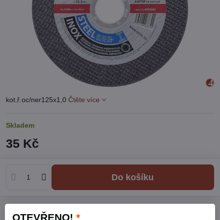
kot.ř.oc/ner125x1,0
Čtěte více
Skladem
35 Kč
Do košíku
Přidat k Oblíbeným
Hlídací pes
Doručení
OTEVŘENO!
*