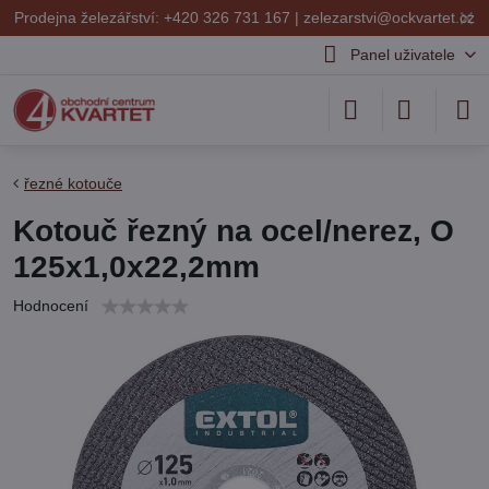
✕
Prodejna železářství: +420 326 731 167 |
zelezarstvi@ockvartet.cz
Panel uživatele
řezné kotouče
Kotouč řezný na ocel/nerez, O
125x1,0x22,2mm
Hodnocení