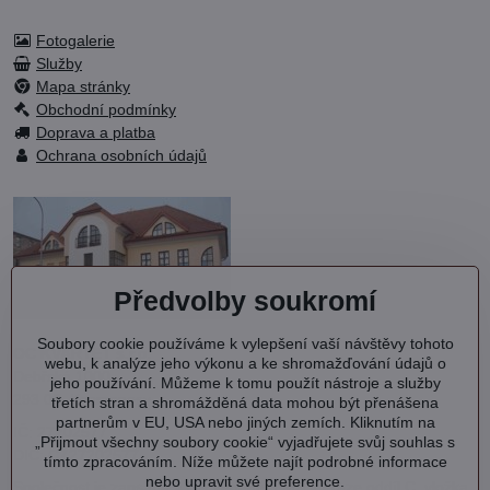
Fotogalerie
Služby
Mapa stránky
Obchodní podmínky
Doprava a platba
Ochrana osobních údajů
Předvolby soukromí
Soubory cookie používáme k vylepšení vaší návštěvy tohoto
OC KVARTET s.r.o.
webu, k analýze jeho výkonu a ke shromažďování údajů o
Debřská 1000
jeho používání. Můžeme k tomu použít nástroje a služby
293 06 Kosmonosy
třetích stran a shromážděná data mohou být přenášena
partnerům v EU, USA nebo jiných zemích. Kliknutím na
IČ: 27202577
„Přijmout všechny soubory cookie“ vyjadřujete svůj souhlas s
DIČ: CZ27202577
tímto zpracováním. Níže můžete najít podrobné informace
nebo upravit své preference.
Společnost je zapsána v OR vedeném MS v Praze oddíl C, vložka