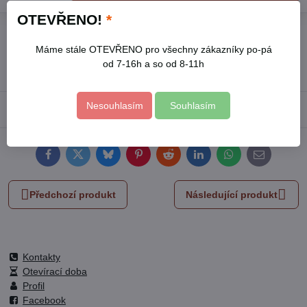
OTEVŘENO!
*
Přidat k Oblíbeným
Hlídací pes
Doručení
Máme stále OTEVŘENO pro všechny zákazníky po-pá
Skladové číslo:
6569
od 7-16h a so od 8-11h
Výrobce:
EXTOL CRAFT
Nesouhlasím
Souhlasím
Popis
Facebook
Twitter
Bluesky
Pinterest
Reddit
LinkedIn
WhatsApp
E-
mail
Předchozí produkt
Následující produkt
Kontakty
Otevírací doba
Profil
Facebook