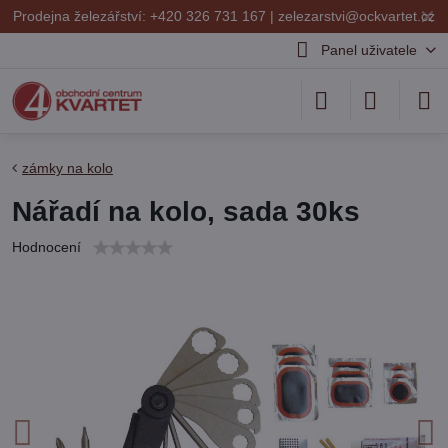
✕
Prodejna železářství: +420 326 731 167 |
zelezarstvi@ockvartet.cz
Panel uživatele
zámky na kolo
Nářadí na kolo, sada 30ks
Hodnocení