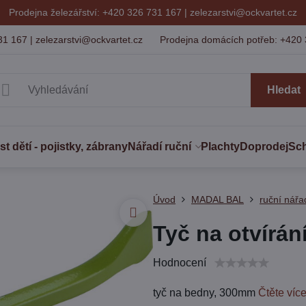
Prodejna železářství: +420 326 731 167 |
zelezarstvi@ockvartet.cz
31 167 | zelezarstvi@ockvartet.cz
Prodejna domácích potřeb: +420 
Hledat
 dětí - pojistky, zábrany
Nářadí ruční
Plachty
Doprodej
Sc
Úvod
MADAL BAL
ruční nářa
Tyč na otvírá
Hodnocení
tyč na bedny, 300mm
Čtěte víc