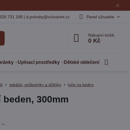
✕
326 731 168 | d.potreby@ockvartet.cz
Panel uživatele
Nákupní košík
0 Kč
hránky
Upínací prostředky
Dětské oblečení
dí
sekáče, průbojníky a důlčíky
tyče na bedny
ní beden, 300mm
e