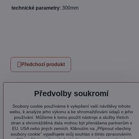
technické parametry
:
300mm
Předchozí produkt
Předvolby soukromí
Kontakty
Soubory cookie používáme k vylepšení vaší návštěvy tohoto
Otevírací doba
webu, k analýze jeho výkonu a ke shromažďování údajů o jeho
Profil
používání. Můžeme k tomu použít nástroje a služby třetích
Facebook
stran a shromážděná data mohou být přenášena partnerům v
EU, USA nebo jiných zemích. Kliknutím na „Přijmout všechny
soubory cookie“ vyjadřujete svůj souhlas s tímto zpracováním.