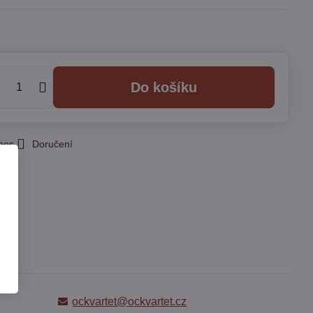
Do košíku
 pes
Doručení
ockvartet@ockvartet.cz