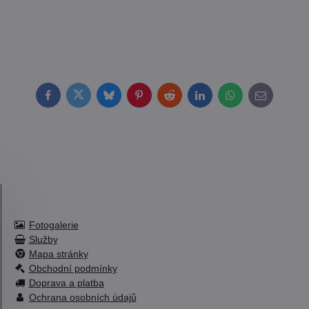
Facebook
Twitter
Bluesky
Pinterest
Reddit
LinkedIn
WhatsApp
E-
mail
Fotogalerie
Služby
Mapa stránky
Obchodní podmínky
Doprava a platba
Ochrana osobních údajů