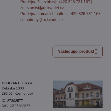
Prodejna železářství: +420 326 731 167 |
zelezarstvi@ockvartet.cz
Prodejna domácích potřeb: +420 326 731 168
| d.potreby@ockvartet.cz
Následující produkt
OC KVARTET s.r.o.
Debřská 1000
293 06 Kosmonosy
IČ: 27202577
DIČ: CZ27202577