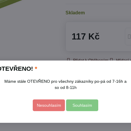
Skladem
117 Kč
Přidat k Oblíbeným
Hlídací
OTEVŘENO!
*
Skladové číslo:
9803
Výrobce:
EXTOL CRAFT
Máme stále OTEVŘENO pro všechny zákazníky po-pá od 7-16h a
so od 8-11h
Popis
Nesouhlasím
Souhlasím