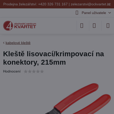
✕
Prodejna železářství: +420 326 731 167 |
zelezarstvi@ockvartet.cz
Panel uživatele
kabelové kleště
Kleště lisovací/krimpovací na
konektory, 215mm
Hodnocení