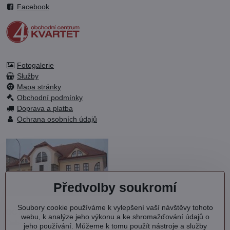
Facebook
Fotogalerie
Služby
Mapa stránky
Obchodní podmínky
Doprava a platba
Ochrana osobních údajů
Předvolby soukromí
Soubory cookie používáme k vylepšení vaší návštěvy tohoto
OC KVARTET s.r.o.
webu, k analýze jeho výkonu a ke shromažďování údajů o
Debřská 1000
jeho používání. Můžeme k tomu použít nástroje a služby