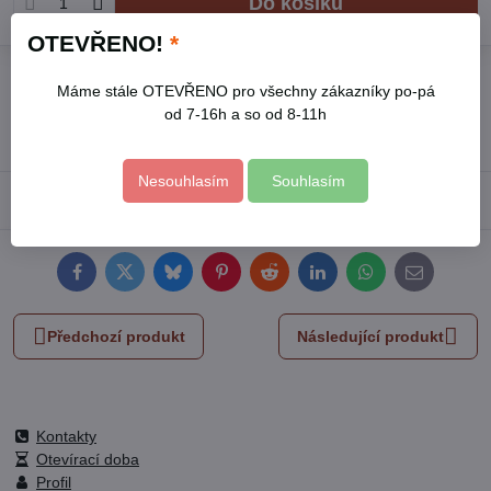
Do košíku
OTEVŘENO!
*
Přidat k Oblíbeným
Hlídací pes
Doručení
Máme stále OTEVŘENO pro všechny zákazníky po-pá
Skladové číslo:
8831130
od 7-16h a so od 8-11h
Výrobce:
EXTOL PREMIUM
Nesouhlasím
Souhlasím
Popis
Facebook
Twitter
Bluesky
Pinterest
Reddit
LinkedIn
WhatsApp
E-
mail
Předchozí produkt
Následující produkt
Kontakty
Otevírací doba
Profil