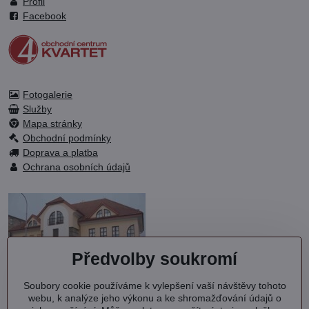
Profil
Facebook
Fotogalerie
Služby
Mapa stránky
Obchodní podmínky
Doprava a platba
Ochrana osobních údajů
Předvolby soukromí
Soubory cookie používáme k vylepšení vaší návštěvy tohoto
OC KVARTET s.r.o.
webu, k analýze jeho výkonu a ke shromažďování údajů o
Debřská 1000