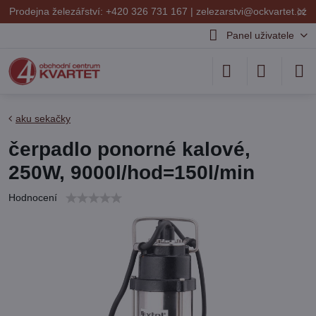
✕
Prodejna železářství: +420 326 731 167 |
zelezarstvi@ockvartet.cz
Panel uživatele
aku sekačky
čerpadlo ponorné kalové,
250W, 9000l/hod=150l/min
Hodnocení