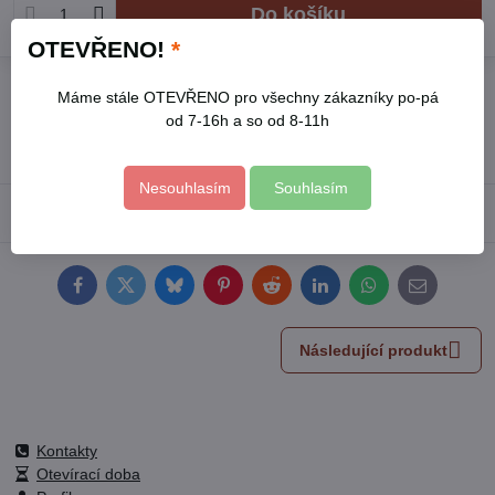
Do košíku
OTEVŘENO!
*
Přidat k Oblíbeným
Hlídací pes
Doručení
Máme stále OTEVŘENO pro všechny zákazníky po-pá
od 7-16h a so od 8-11h
Skladové číslo:
8895000
Výrobce:
EXTOL PREMIUM
Nesouhlasím
Souhlasím
Popis
Facebook
Twitter
Bluesky
Pinterest
Reddit
LinkedIn
WhatsApp
E-
mail
Následující produkt
Kontakty
Otevírací doba