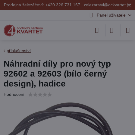
✕
Prodejna železářství: +420 326 731 167 |
zelezarstvi@ockvartet.cz
Panel uživatele
příslušenství
Náhradní díly pro nový typ
92602 a 92603 (bílo černý
design), hadice
Hodnocení