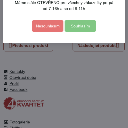
Máme stále OTEVŘENO pro všechny zákazníky po-pá
Skladové číslo:
92602D
od 7-16h a so od 8-11h
Výrobce:
EXTOL CRAFT
Nesouhlasím
Souhlasím
Facebook
Twitter
Bluesky
Pinterest
Reddit
LinkedIn
WhatsApp
E-
mail
Předchozí produkt
Následující produkt
Kontakty
Otevírací doba
Profil
Facebook
Fotogalerie