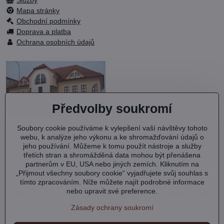
Služby
Mapa stránky
Obchodní podmínky
Doprava a platba
Ochrana osobních údajů
Předvolby soukromí
Soubory cookie používáme k vylepšení vaší návštěvy tohoto
OC KVARTET s.r.o.
webu, k analýze jeho výkonu a ke shromažďování údajů o
Debřská 1000
jeho používání. Můžeme k tomu použít nástroje a služby
293 06 Kosmonosy
třetích stran a shromážděná data mohou být přenášena
partnerům v EU, USA nebo jiných zemích. Kliknutím na
IČ: 27202577
„Přijmout všechny soubory cookie“ vyjadřujete svůj souhlas s
DIČ: CZ27202577
tímto zpracováním. Níže můžete najít podrobné informace
nebo upravit své preference.
Společnost je zapsána v OR vedeném MS v Praze oddíl C, vložka
104127.
Výpis
z obchodního rejstříku.
Zásady ochrany soukromí