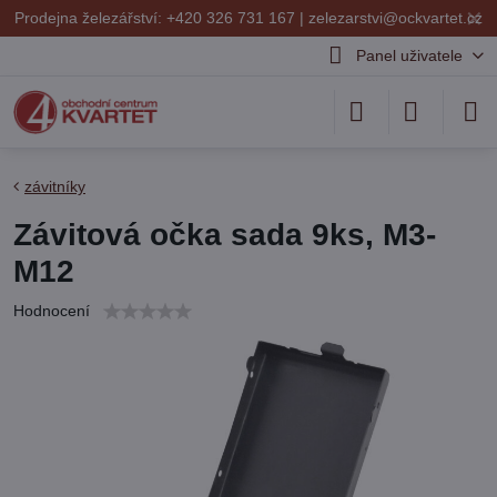
✕
Prodejna železářství: +420 326 731 167 |
zelezarstvi@ockvartet.cz
Panel uživatele
závitníky
Závitová očka sada 9ks, M3-
M12
Hodnocení