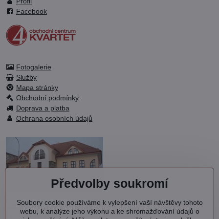
Profil
Facebook
Fotogalerie
Služby
Mapa stránky
Obchodní podmínky
Doprava a platba
Ochrana osobních údajů
Předvolby soukromí
Soubory cookie používáme k vylepšení vaší návštěvy tohoto
OC KVARTET s.r.o.
webu, k analýze jeho výkonu a ke shromažďování údajů o
Debřská 1000