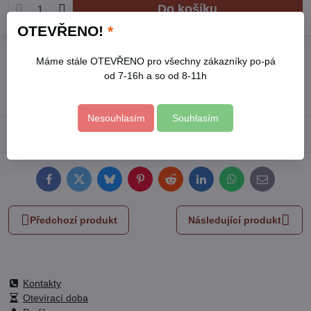
Do košíku
OTEVŘENO!
*
Přidat k Oblíbeným
Hlídací pes
Doručení
Máme stále OTEVŘENO pro všechny zákazníky po-pá
od 7-16h a so od 8-11h
Skladové číslo:
8816511
Výrobce:
EXTOL PREMIUM
Nesouhlasím
Souhlasím
Popis
Facebook
Twitter
Bluesky
Pinterest
Reddit
LinkedIn
WhatsApp
E-
mail
Předchozí produkt
Následující produkt
Kontakty
Otevírací doba