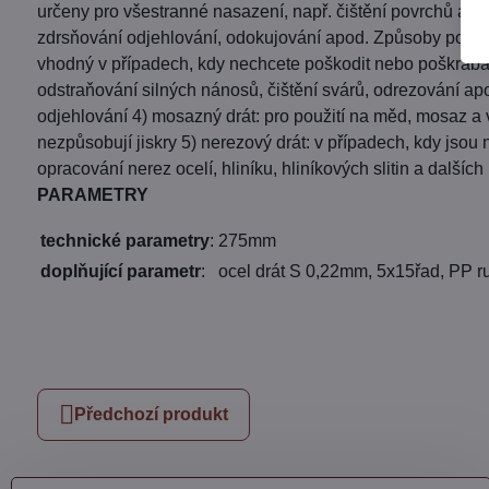
určeny pro všestranné nasazení, např. čištění povrchů a ma
zdrsňování odjehlování, odokujování apod. Způsoby použití 
vhodný v případech, kdy nechcete poškodit nebo poškrábat 
odstraňování silných nánosů, čištění svárů, odrezování ap
odjehlování 4) mosazný drát: pro použití na měd, mosaz a
nezpůsobují jiskry 5) nerezový drát: v případech, kdy jsou
opracování nerez ocelí, hliníku, hliníkových slitin a další
PARAMETRY
technické parametry
:
275mm
doplňující parametr
:
ocel drát S 0,22mm, 5x15řad, PP r
Předchozí produkt