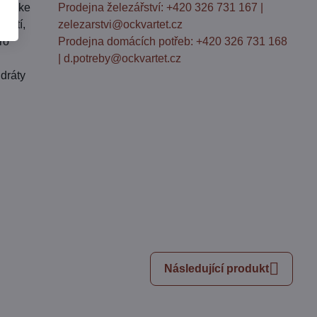
osů, ke
Prodejna železářství: +420 326 731 167 |
ostí,
zelezarstvi@ockvartet.cz
ro
Prodejna domácích potřeb: +420 326 731 168
| d.potreby@ockvartet.cz
dráty
Následující produkt