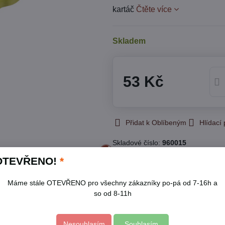
kartáč
Čtěte více
Skladem
53 Kč
Přidat k Oblíbeným
Hlídací
Skladové číslo:
960015
Výrobce:
EXTOL CRAFT
OTEVŘENO!
*
Popis
Máme stále OTEVŘENO pro všechny zákazníky po-pá od 7-16h a
so od 8-11h
stovou rukojetí s dráty z nylonu, oceli, pomosazené oceli, kter
Nesouhlasím
Souhlasím