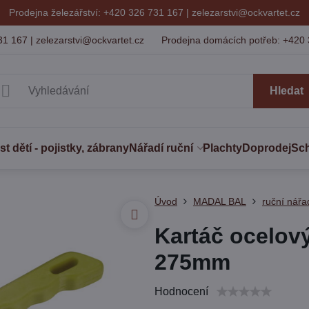
Prodejna železářství: +420 326 731 167 |
zelezarstvi@ockvartet.cz
31 167 | zelezarstvi@ockvartet.cz
Prodejna domácích potřeb: +420 
Hledat
 dětí - pojistky, zábrany
Nářadí ruční
Plachty
Doprodej
Sc
Úvod
MADAL BAL
ruční nářa
Kartáč ocelový
275mm
Hodnocení