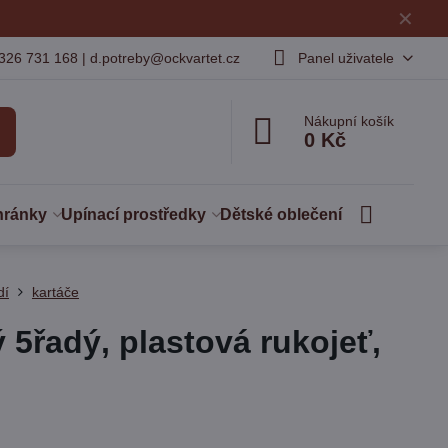
✕
326 731 168 | d.potreby@ockvartet.cz
Panel uživatele
Nákupní košík
0 Kč
hránky
Upínací prostředky
Dětské oblečení
dí
kartáče
 5řadý, plastová rukojeť,