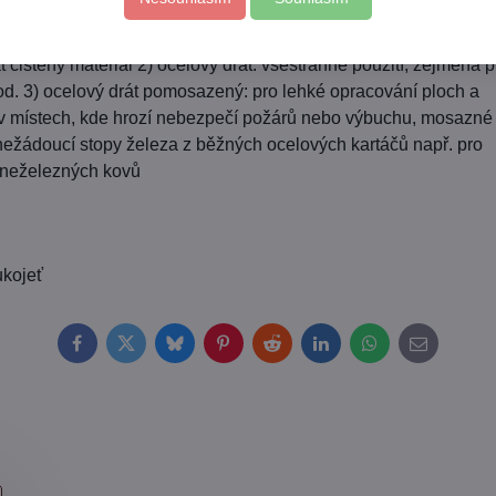
teriálů, k odstraňování barev, nečistot, rzi a houževnatých nán
podle typu drátu: 1) nylonový drát: vyznačuje se dlouhou životn
čištěný materiál 2) ocelový drát: všestranné použití, zejména p
od. 3) ocelový drát pomosazený: pro lehké opracování ploch a
 v místech, kde hrozí nebezpečí požárů nebo výbuchu, mosazné 
 nežádoucí stopy železa z běžných ocelových kartáčů např. pro
ch neželezných kovů
ukojeť
Facebook
Twitter
Bluesky
Pinterest
Reddit
LinkedIn
WhatsApp
E-
mail