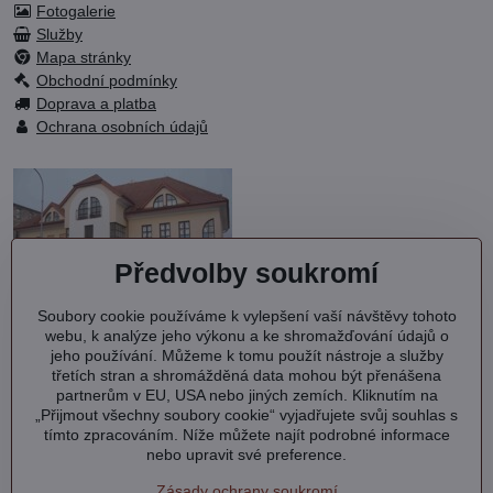
Fotogalerie
Služby
Mapa stránky
Obchodní podmínky
Doprava a platba
Ochrana osobních údajů
Předvolby soukromí
Soubory cookie používáme k vylepšení vaší návštěvy tohoto
OC KVARTET s.r.o.
webu, k analýze jeho výkonu a ke shromažďování údajů o
Debřská 1000
jeho používání. Můžeme k tomu použít nástroje a služby
293 06 Kosmonosy
třetích stran a shromážděná data mohou být přenášena
partnerům v EU, USA nebo jiných zemích. Kliknutím na
IČ: 27202577
„Přijmout všechny soubory cookie“ vyjadřujete svůj souhlas s
DIČ: CZ27202577
tímto zpracováním. Níže můžete najít podrobné informace
nebo upravit své preference.
Společnost je zapsána v OR vedeném MS v Praze oddíl C, vložka
104127.
Výpis
z obchodního rejstříku.
Zásady ochrany soukromí