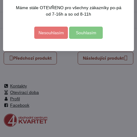
Výrobce:
EXTOL CRAFT
Máme stále OTEVŘENO pro všechny zákazníky po-pá
od 7-16h a so od 8-11h
Popis
Nesouhlasím
Souhlasím
Facebook
Twitter
Bluesky
Pinterest
Reddit
LinkedIn
WhatsApp
E-
mail
Předchozí produkt
Následující produkt
Kontakty
Otevírací doba
Profil
Facebook