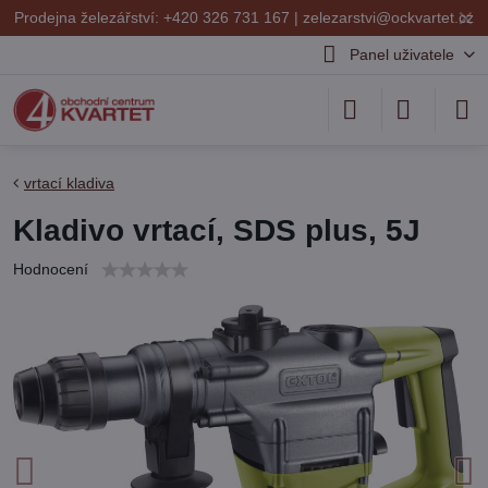
✕
Prodejna železářství: +420 326 731 167 |
zelezarstvi@ockvartet.cz
Panel uživatele
vrtací kladiva
Kladivo vrtací, SDS plus, 5J
Hodnocení