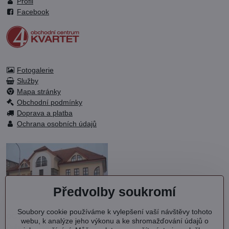
Profil
Facebook
Fotogalerie
Služby
Mapa stránky
Obchodní podmínky
Doprava a platba
Ochrana osobních údajů
Předvolby soukromí
Soubory cookie používáme k vylepšení vaší návštěvy tohoto
OC KVARTET s.r.o.
webu, k analýze jeho výkonu a ke shromažďování údajů o
Debřská 1000