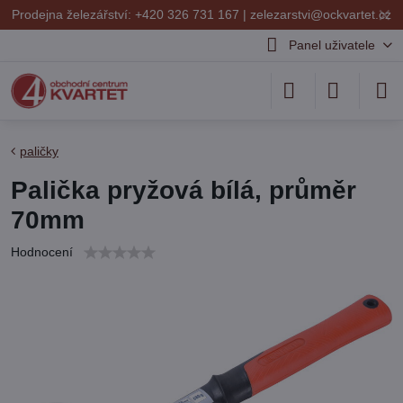
✕
Prodejna železářství: +420 326 731 167 |
zelezarstvi@ockvartet.cz
Panel uživatele
paličky
Palička pryžová bílá, průměr
70mm
Hodnocení