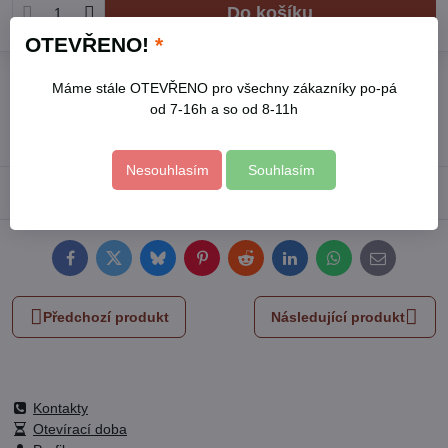
Do košíku
OTEVŘENO!
*
Přidat k Oblíbeným
Hlídací pes
Doručení
Máme stále OTEVŘENO pro všechny zákazníky po-pá
od 7-16h a so od 8-11h
Skladové číslo:
8811114
Výrobce:
EXTOL PREMIUM
Nesouhlasím
Souhlasím
Popis
Facebook
Twitter
Bluesky
Pinterest
Reddit
LinkedIn
WhatsApp
E-
mail
Předchozí produkt
Následující produkt
Kontakty
Otevírací doba