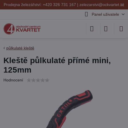
✕
Prodejna železářství: +420 326 731 167 |
zelezarstvi@ockvartet.cz
Panel uživatele
půlkulaté kleště
Kleště půlkulaté přímé mini,
125mm
Hodnocení