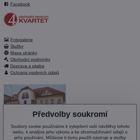
Facebook
Fotogalerie
Služby
Mapa stránky
Obchodní podmínky
Doprava a platba
Ochrana osobních údajů
Předvolby soukromí
Soubory cookie používáme k vylepšení vaší návštěvy tohoto
OC KVARTET s.r.o.
webu, k analýze jeho výkonu a ke shromažďování údajů o
Debřská 1000
jeho používání. Můžeme k tomu použít nástroje a služby