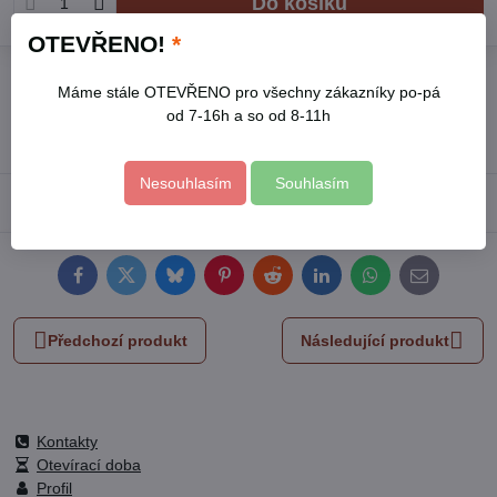
Do košíku
OTEVŘENO!
*
Přidat k Oblíbeným
Hlídací pes
Doručení
Máme stále OTEVŘENO pro všechny zákazníky po-pá
Skladové číslo:
8813023
od 7-16h a so od 8-11h
Výrobce:
EXTOL PREMIUM
Nesouhlasím
Souhlasím
Popis
Facebook
Twitter
Bluesky
Pinterest
Reddit
LinkedIn
WhatsApp
E-
mail
Předchozí produkt
Následující produkt
Kontakty
Otevírací doba
Profil