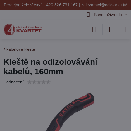
✕
Prodejna železářství: +420 326 731 167 |
zelezarstvi@ockvartet.cz
Panel uživatele
kabelové kleště
Kleště na odizolovávání
kabelů, 160mm
Hodnocení