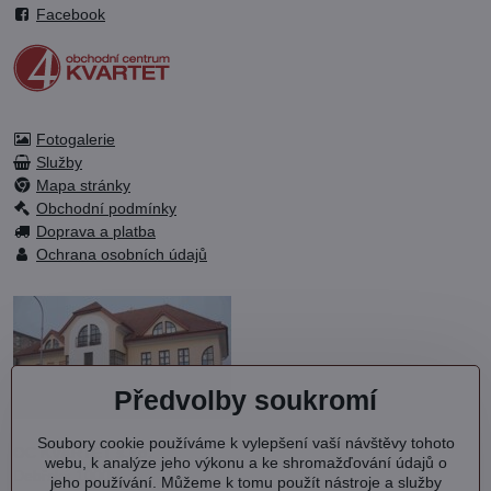
Facebook
Fotogalerie
Služby
Mapa stránky
Obchodní podmínky
Doprava a platba
Ochrana osobních údajů
Předvolby soukromí
Soubory cookie používáme k vylepšení vaší návštěvy tohoto
OC KVARTET s.r.o.
webu, k analýze jeho výkonu a ke shromažďování údajů o
Debřská 1000
jeho používání. Můžeme k tomu použít nástroje a služby