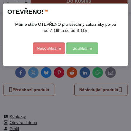
Do košíku
OTEVŘENO!
*
Přidat k Oblíbeným
Hlídací pes
Doručení
Máme stále OTEVŘENO pro všechny zákazníky po-pá
Skladové číslo:
8813190
od 7-16h a so od 8-11h
Výrobce:
EXTOL PREMIUM
Nesouhlasím
Souhlasím
Popis
Facebook
Twitter
Bluesky
Pinterest
Reddit
LinkedIn
WhatsApp
E-
mail
Předchozí produkt
Následující produkt
Kontakty
Otevírací doba
Profil