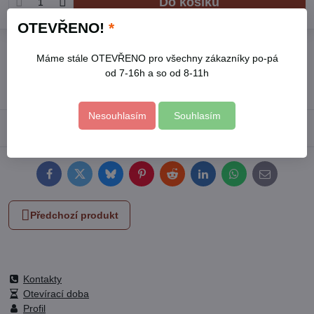
Do košíku
OTEVŘENO!
*
Přidat k Oblíbeným
Hlídací pes
Doručení
Máme stále OTEVŘENO pro všechny zákazníky po-pá
Skladové číslo:
TACSDL1201
od 7-16h a so od 8-11h
Výrobce:
TOTAL
Nesouhlasím
Souhlasím
Popis
Facebook
Twitter
Bluesky
Pinterest
Reddit
LinkedIn
WhatsApp
E-
mail
Předchozí produkt
Kontakty
Otevírací doba
Profil