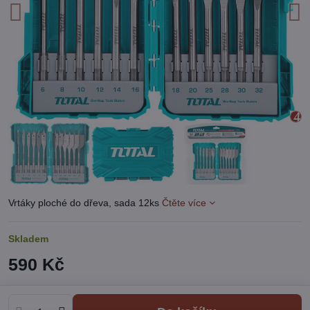
Vrtáky ploché do dřeva, sada 12ks
Čtěte více
Skladem
590 Kč