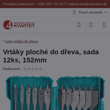
✕
Prodejna železářství: +420 326 731 167 |
zelezarstvi@ockvartet.cz
Panel uživatele
sady vrtáků do dřeva
Vrtáky ploché do dřeva, sada
12ks, 152mm
Hodnocení