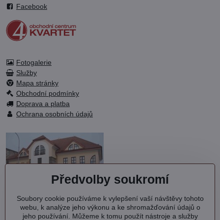
Facebook
Fotogalerie
Služby
Mapa stránky
Obchodní podmínky
Doprava a platba
Ochrana osobních údajů
Předvolby soukromí
Soubory cookie používáme k vylepšení vaší návštěvy tohoto
OC KVARTET s.r.o.
webu, k analýze jeho výkonu a ke shromažďování údajů o
Debřská 1000
jeho používání. Můžeme k tomu použít nástroje a služby