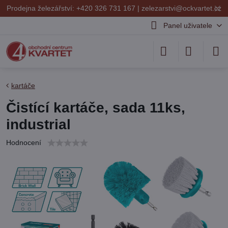
✕
Prodejna železářství: +420 326 731 167 |
zelezarstvi@ockvartet.cz
Panel uživatele
kartáče
Čistící kartáče, sada 11ks,
industrial
Hodnocení