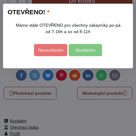
Do košíku
OTEVŘENO!
*
Přidat k Oblíbeným
Hlídací pes
Doručení
Máme stále OTEVŘENO pro všechny zákazníky po-pá
Skladové číslo:
TACB1101
od 7-16h a so od 8-11h
Výrobce:
TOTAL
Nesouhlasím
Souhlasím
Popis
Facebook
Twitter
Bluesky
Pinterest
Reddit
LinkedIn
WhatsApp
E-
mail
Předchozí produkt
Následující produkt
Kontakty
Otevírací doba
Profil