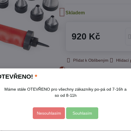
Skladem
920 Kč
Přidat k Oblíbeným
Hlídací
Skladové číslo:
8801850
OTEVŘENO!
*
Výrobce:
EXTOL PREMIUM
Máme stále OTEVŘENO pro všechny zákazníky po-pá od 7-16h a
Popis
so od 8-11h
Nesouhlasím
Souhlasím
 (gumy, papíru, kůže, tenkého plechu, vinylu, apod.)
em proti poranění
ci