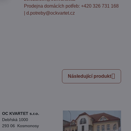
Prodejna domácích potřeb: +420 326 731 168
| d.potreby@ockvartet.cz
Následující produkt
OC KVARTET s.r.o.
Debřská 1000
293 06 Kosmonosy