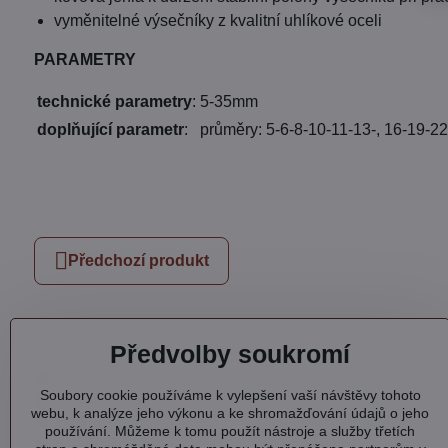
vyměnitelné výsečníky z kvalitní uhlíkové oceli
PARAMETRY
technické parametry
:
5-35mm
doplňující parametr
:
průměry: 5-6-8-10-11-13-, 16-19-
Předchozí produkt
Předvolby soukromí
Kontakty
Soubory cookie používáme k vylepšení vaší návštěvy tohoto
Otevírací doba
webu, k analýze jeho výkonu a ke shromažďování údajů o jeho
Profil
používání. Můžeme k tomu použít nástroje a služby třetích
Facebook