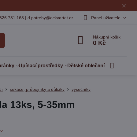
✕
326 731 168 | d.potreby@ockvartet.cz
Panel uživatele
Nákupní košík
0 Kč
hránky
Upínací prostředky
Dětské oblečení
dí
sekáče, průbojníky a důlčíky
výsečníky
da 13ks, 5-35mm