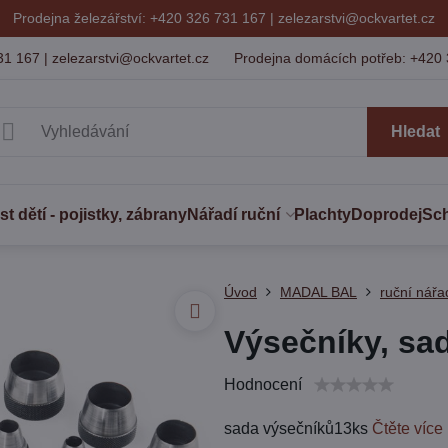
Prodejna železářství: +420 326 731 167 |
zelezarstvi@ockvartet.cz
31 167 | zelezarstvi@ockvartet.cz
Prodejna domácích potřeb: +420 
Hledat
 dětí - pojistky, zábrany
Nářadí ruční
Plachty
Doprodej
Sc
Úvod
MADAL BAL
ruční nářa
Výsečníky, sa
Hodnocení
sada výsečníků13ks
Čtěte více