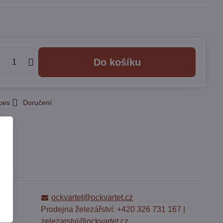
Do košíku
 pes
Doručení
ockvartet@ockvartet.cz
Prodejna železářství: +420 326 731 167 |
zelezarstvi@ockvartet.cz