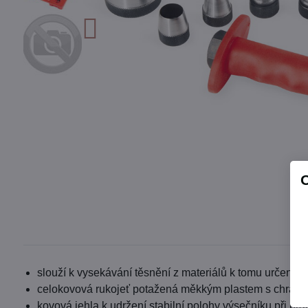
slouží k vysekávání těsnění z materiálů k tomu určených
celokovová rukojeť potažená měkkým plastem s chránič
kovová jehla k udržení stabilní polohy výsečníku při prá