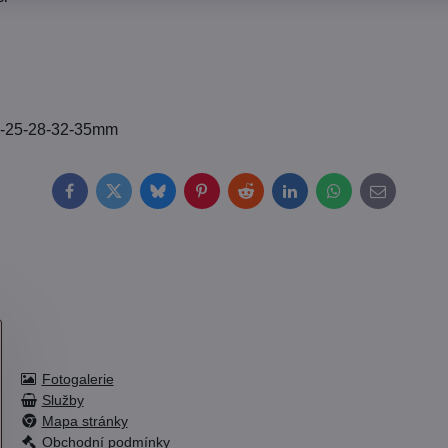
22-25-28-32-35mm
Facebook
Twitter
Bluesky
Pinterest
Reddit
LinkedIn
WhatsApp
E-
mail
Fotogalerie
Služby
Mapa stránky
Obchodní podmínky