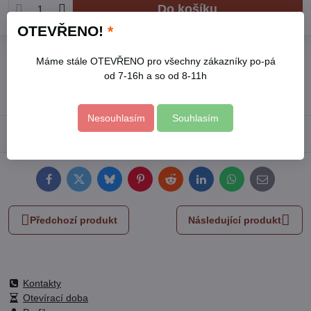
Do košíku
OTEVŘENO!
*
Přidat k Oblíbeným
Hlídací pes
Doručení
Máme stále OTEVŘENO pro všechny zákazníky po-pá
od 7-16h a so od 8-11h
Skladové číslo:
8863100
Výrobce:
EXTOL PREMIUM
Nesouhlasím
Souhlasím
Popis
Facebook
Twitter
Bluesky
Pinterest
Reddit
LinkedIn
WhatsApp
E-
mail
Předchozí produkt
Následující produkt
Kontakty
Otevírací doba