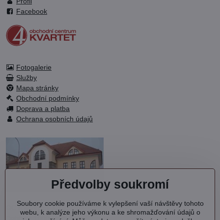
Profil
Facebook
Fotogalerie
Služby
Mapa stránky
Obchodní podmínky
Doprava a platba
Ochrana osobních údajů
Předvolby soukromí
Soubory cookie používáme k vylepšení vaší návštěvy tohoto
OC KVARTET s.r.o.
webu, k analýze jeho výkonu a ke shromažďování údajů o
Debřská 1000