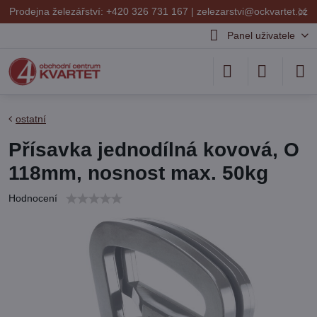
✕
Prodejna železářství: +420 326 731 167 |
zelezarstvi@ockvartet.cz
Panel uživatele
ostatní
Přísavka jednodílná kovová, O
118mm, nosnost max. 50kg
Hodnocení