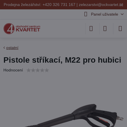
✕
Prodejna železářství: +420 326 731 167 |
zelezarstvi@ockvartet.cz
Panel uživatele
ostatní
Pistole stříkací, M22 pro hubici
Hodnocení