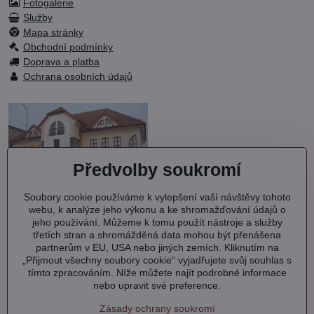
Fotogalerie
Služby
Mapa stránky
Obchodní podmínky
Doprava a platba
Ochrana osobních údajů
Předvolby soukromí
Soubory cookie používáme k vylepšení vaší návštěvy tohoto
OC KVARTET s.r.o.
webu, k analýze jeho výkonu a ke shromažďování údajů o
Debřská 1000
jeho používání. Můžeme k tomu použít nástroje a služby
293 06 Kosmonosy
třetích stran a shromážděná data mohou být přenášena
partnerům v EU, USA nebo jiných zemích. Kliknutím na
IČ: 27202577
„Přijmout všechny soubory cookie“ vyjadřujete svůj souhlas s
DIČ: CZ27202577
tímto zpracováním. Níže můžete najít podrobné informace
nebo upravit své preference.
Společnost je zapsána v OR vedeném MS v Praze oddíl C, vložka
104127.
Výpis
z obchodního rejstříku.
Zásady ochrany soukromí