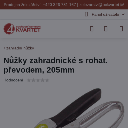
✕
Prodejna železářství: +420 326 731 167 |
zelezarstvi@ockvartet.cz
Panel uživatele
zahradní nůžky
Nůžky zahradnické s rohat.
převodem, 205mm
Hodnocení