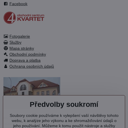
Facebook
Fotogalerie
Služby
Mapa stránky
Obchodní podmínky
Doprava a platba
Ochrana osobních údajů
Předvolby soukromí
Soubory cookie používáme k vylepšení vaší návštěvy tohoto
OC KVARTET s.r.o.
webu, k analýze jeho výkonu a ke shromažďování údajů o
Debřská 1000
jeho používání. Můžeme k tomu použít nástroje a služby