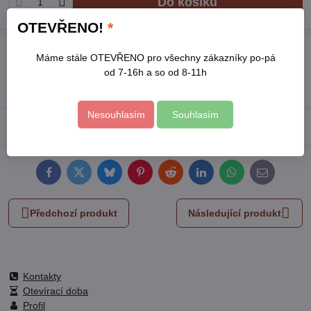
Do košíku
OTEVŘENO!
*
Přidat k Oblíbeným
Hlídací pes
Doručení
Máme stále OTEVŘENO pro všechny zákazníky po-pá
Skladové číslo:
9268
od 7-16h a so od 8-11h
Výrobce:
EXTOL CRAFT
Nesouhlasím
Souhlasím
Popis
Facebook
Twitter
Bluesky
Pinterest
Reddit
LinkedIn
WhatsApp
E-
mail
Předchozí produkt
Následující produkt
Kontakty
Otevírací doba
Profil