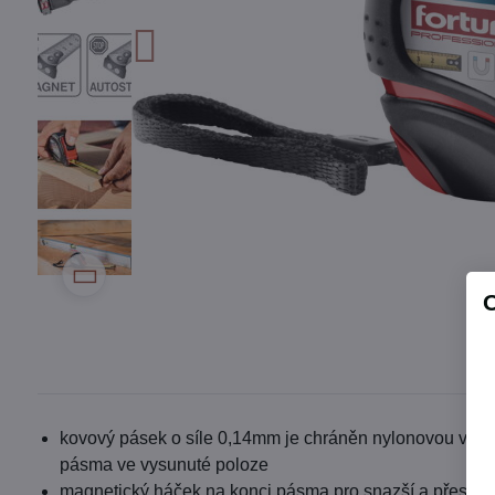
kovový pásek o síle 0,14mm je chráněn nylonovou vrstvo
pásma ve vysunuté poloze
magnetický háček na konci pásma pro snazší a přesněj