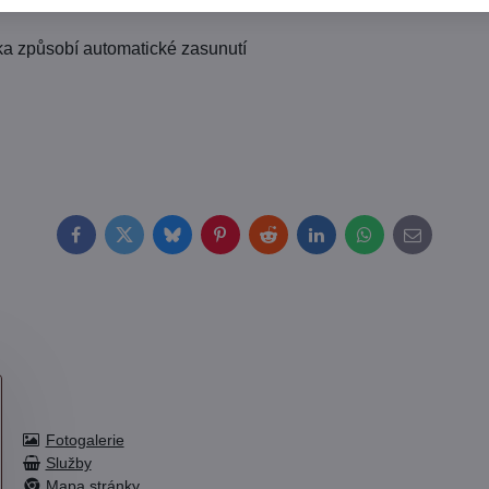
tka způsobí automatické zasunutí
Facebook
Twitter
Bluesky
Pinterest
Reddit
LinkedIn
WhatsApp
E-
mail
Fotogalerie
Služby
Mapa stránky