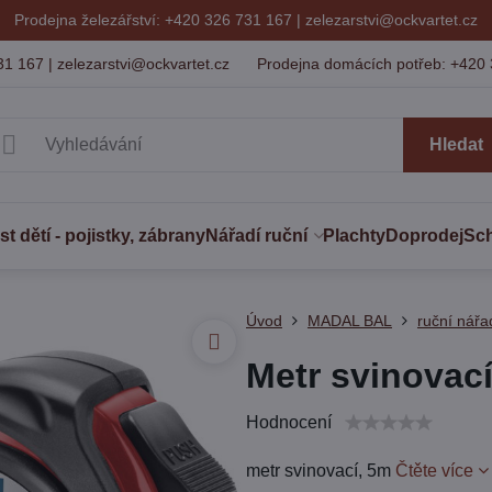
Prodejna železářství: +420 326 731 167 |
zelezarstvi@ockvartet.cz
31 167 | zelezarstvi@ockvartet.cz
Prodejna domácích potřeb: +420 
Hledat
 dětí - pojistky, zábrany
Nářadí ruční
Plachty
Doprodej
Sc
Úvod
MADAL BAL
ruční nářa
Metr svinovac
Hodnocení
metr svinovací, 5m
Čtěte více