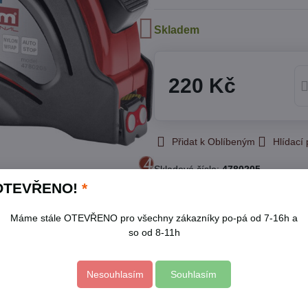
Skladem
220 Kč
Přidat k Oblíbeným
Hlídací
Skladové číslo:
4780205
Výrobce:
FORTUM
OTEVŘENO!
*
Máme stále OTEVŘENO pro všechny zákazníky po-pá od 7-16h a
Popis
so od 8-11h
u zvyšující až 10x jeho životnost, prohnutí pásku zvyšuje pevn
Nesouhlasím
Souhlasím
ší měření