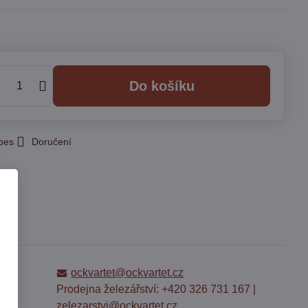
Do košíku
 pes
Doručení
ost
ockvartet@ockvartet.cz
Prodejna železářství: +420 326 731 167 |
zelezarstvi@ockvartet.cz