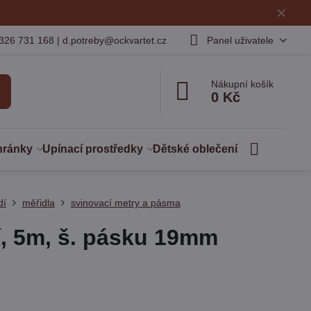
✕
326 731 168 | d.potreby@ockvartet.cz
Panel uživatele
Nákupní košík
0 Kč
hránky
Upínací prostředky
Dětské oblečení
dí
měřidla
svinovací metry a pásma
í, 5m, š. pásku 19mm