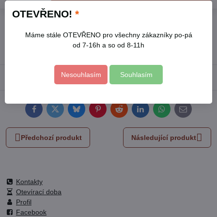
OTEVŘENO!
*
Přidat k Oblíbeným
Hlídací pes
Doručení
Máme stále OTEVŘENO pro všechny zákazníky po-pá
Skladové číslo:
416125
od 7-16h a so od 8-11h
Výrobce:
EXTOL CRAFT
Nesouhlasím
Souhlasím
Popis
Facebook
Twitter
Bluesky
Pinterest
Reddit
LinkedIn
WhatsApp
E-
mail
Předchozí produkt
Následující produkt
Kontakty
Otevírací doba
Profil
Facebook