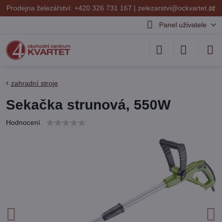
✕
Prodejna železářství: +420 326 731 167 |
zelezarstvi@ockvartet.cz
Panel uživatele
zahradní stroje
Sekačka strunová, 550W
Hodnocení