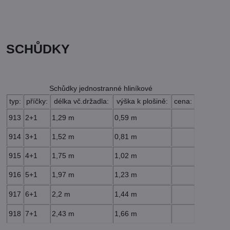
SCHŮDKY
Schůdky jednostranné hliníkové
typ:
příčky:
délka vč.držadla:
výška k plošině:
cena:
913
2+1
1,29 m
0,59 m
914
3+1
1,52 m
0,81 m
915
4+1
1,75 m
1,02 m
916
5+1
1,97 m
1,23 m
917
6+1
2,2 m
1,44 m
918
7+1
2,43 m
1,66 m