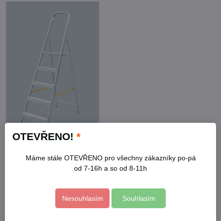
OTEVŘENO!
*
Máme stále OTEVŘENO pro všechny zákazníky po-pá
od 7-16h a so od 8-11h
Schůdky oboustranné hliníkové
typ:
příčky:
výška:
Nesouhlasím
Souhlasím
922
2 x 2
0,4 m
923
2 x 3
0,61 m