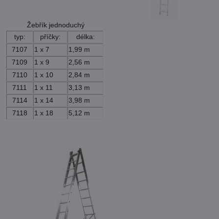
Žebřík jednoduchý
typ:
příčky:
délka:
7107
1 x 7
1,99 m
7109
1 x 9
2,56 m
7110
1 x 10
2,84 m
7111
1 x 11
3,13 m
7114
1 x 14
3,98 m
7118
1 x 18
5,12 m