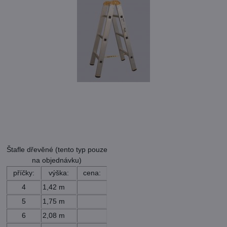
Štafle dřevěné (tento typ pouze
na objednávku)
příčky:
výška:
cena:
4
1,42 m
5
1,75 m
6
2,08 m