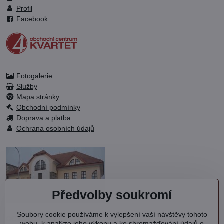
Profil
Facebook
Fotogalerie
Služby
Mapa stránky
Obchodní podmínky
Doprava a platba
Ochrana osobních údajů
Předvolby soukromí
Soubory cookie používáme k vylepšení vaší návštěvy tohoto
OC KVARTET s.r.o.
webu, k analýze jeho výkonu a ke shromažďování údajů o