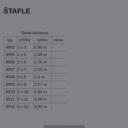
ŠTAFLE
Štafle hliníkové
typ:
příčky:
výška:
cena:
8903
2 x 3
0,95 m
8905
2 x 5
1,49 m
8906
2 x 6
1,76 m
8907
2 x 7
2,03 m
8908
2 x 8
2,3 m
8909
2 x 9
2,57 m
8910
2 x 10
2,84 m
8912
2 x 11
3,38 m
8914
2 x 12
3,92 m