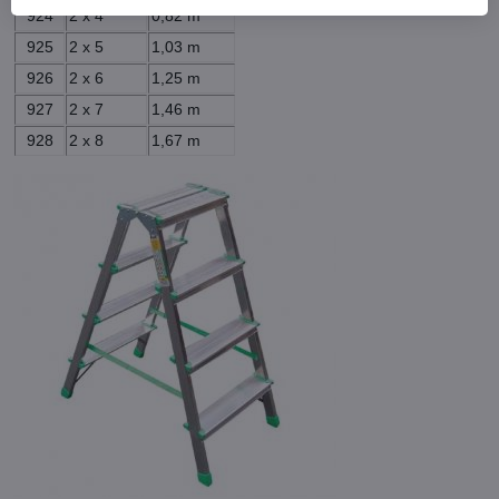
924
2 x 4
0,82 m
925
2 x 5
1,03 m
926
2 x 6
1,25 m
927
2 x 7
1,46 m
928
2 x 8
1,67 m