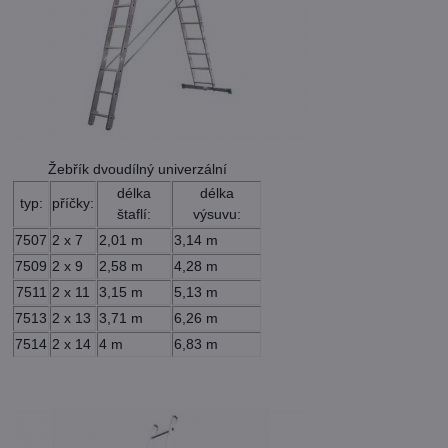
Žebřík dvoudílný univerzální
délka
délka
typ:
příčky:
štaflí:
výsuvu:
7507
2 x 7
2,01 m
3,14 m
7509
2 x 9
2,58 m
4,28 m
7511
2 x 11
3,15 m
5,13 m
7513
2 x 13
3,71 m
6,26 m
7514
2 x 14
4 m
6,83 m