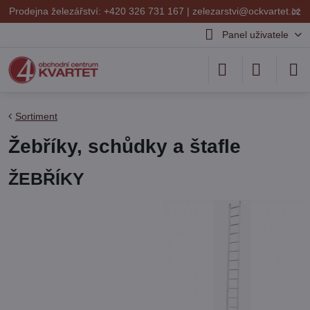
✕
Prodejna železářství: +420 326 731 167 |
zelezarstvi@ockvartet.cz
Panel uživatele
Sortiment
Žebříky, schůdky a štafle
ŽEBŘÍKY