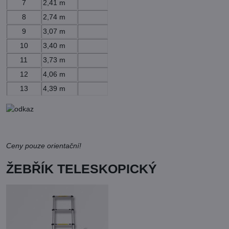
7
2,41 m
8
2,74 m
9
3,07 m
10
3,40 m
11
3,73 m
12
4,06 m
13
4,39 m
Ceny pouze orientační!
ŽEBŘÍK TELESKOPICKÝ