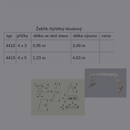
Žebřík čtyřdílný kloubový
typ:
příčky:
délka ve slož.stavu:
délka výsuvu:
cena:
4410
4 x 3
0,95 m
3,49 m
4413
4 x 5
1,23 m
4,63 m