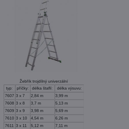
Žebřík trojdílný univerzální
typ:
příčky:
délka štaflí:
délka výsuvu:
7607
3 x 7
2,84 m
3,99 m
7608
3 x 8
3,7 m
5,13 m
7609
3 x 9
3,98 m
5,69 m
7610
3 x 10
4,54 m
6,26 m
7611
3 x 11
5,12 m
7,11 m