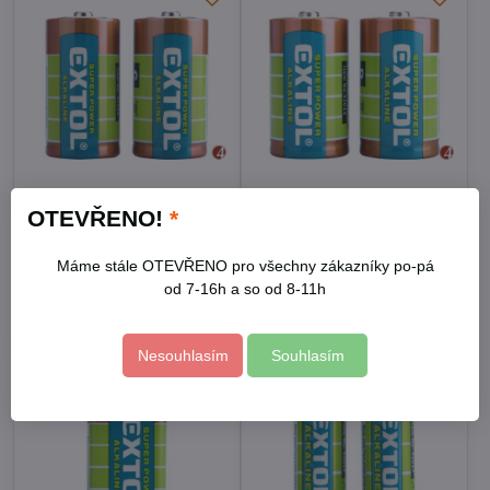
Baterie alkalické, 2ks, 1,5V
Baterie alkalické, 2ks, 1,5V
OTEVŘENO!
*
C (LR14)
D (LR20)
Skladem
Skladem
72 Kč
99 Kč
Máme stále OTEVŘENO pro všechny zákazníky po-pá
od 7-16h a so od 8-11h
Do košíku
Do košíku
Nesouhlasím
Souhlasím