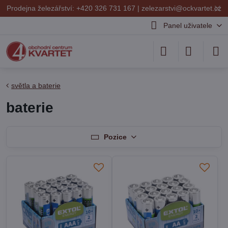
✕
Prodejna železářství: +420 326 731 167 |
zelezarstvi@ockvartet.cz
Panel uživatele
světla a baterie
baterie
Pozice