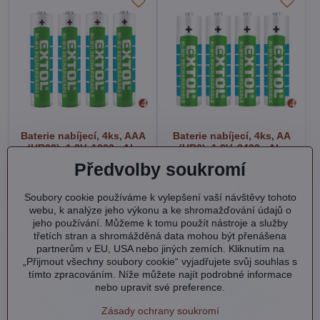
Baterie nabíjecí, 4ks, AAA
Baterie nabíjecí, 4ks, AA
(HR03), 1,2V, 1000mAh,
(HR6), 1,2V, 2400mAh,
NiMh
NiMh
Předvolby soukromí
Skladem
Na dotaz
155 Kč
230 Kč
Soubory cookie používáme k vylepšení vaší návštěvy tohoto
webu, k analýze jeho výkonu a ke shromažďování údajů o
Do košíku
Zobrazit
jeho používání. Můžeme k tomu použít nástroje a služby
třetích stran a shromážděná data mohou být přenášena
partnerům v EU, USA nebo jiných zemích. Kliknutím na
„Přijmout všechny soubory cookie“ vyjadřujete svůj souhlas s
tímto zpracováním. Níže můžete najít podrobné informace
nebo upravit své preference.
Zásady ochrany soukromí