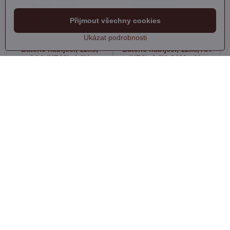
Přijmout všechny cookies
Ukázat podrobnosti
Baterie nabíjecí, 12ks,
Baterie nabíjecí, 12ks, AA
AAA (HR03), 1,2V,
(HR6), 1,2V, 2400mAh,
1000mAh, NiMh
NiMh
Na dotaz
Na dotaz
430 Kč
695 Kč
Zobrazit
Zobrazit