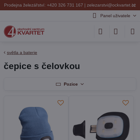
✕
Prodejna železářství: +420 326 731 167 |
zelezarstvi@ockvartet.cz
Panel uživatele
světla a baterie
čepice s čelovkou
Pozice