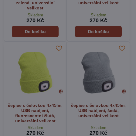
zelená, univerzální
univerzální velikost
velikost
Skladem
Skladem
270 Kč
270 Kč
Do košíku
Do košíku
čepice s čelovkou 4x45lm,
čepice s čelovkou 4x45lm,
USB nabíjení,
USB nabíjení, šedá,
fluorescentní žlutá,
univerzální velikost
univerzální velikost
Skladem
Skladem
270 Kč
270 Kč