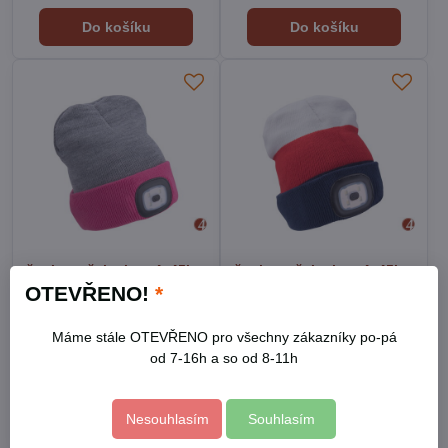
Do košíku
Do košíku
čepice s čelovkou 4x45lm,
čepice s čelovkou 4x45lm,
USB nabíjení, světle
USB nabíjení, bílá/
OTEVŘENO!
*
šedá/růžová,
červená/modrá,
oboustranná, univerzální
univerzální velikost
Máme stále OTEVŘENO pro všechny zákazníky po-pá
velikost
od 7-16h a so od 8-11h
Skladem
Skladem
295 Kč
285 Kč
Do košíku
Do košíku
Nesouhlasím
Souhlasím