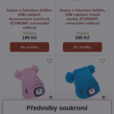
čepice s čelovkou 4x25lm,
čepice s čelovkou 4x25lm,
USB nabíjení,
USB nabíjení, tmavě
fluorescentní oranžová,
modrá, ECONOMY,
ECONOMY, univerzální
univerzální velikost
velikost
Skladem
Skladem
195 Kč
195 Kč
Do košíku
Do košíku
Předvolby soukromí
čepice s čelovkou 4x25lm,
čepice s čelovkou 4x25lm,
USB nabíjení, růžová se
USB nabíjení, modrá s