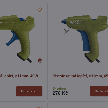
ná lepící, ⌀11mm, 40W
Pistole tavná lepící, ⌀11mm, 
Skladem
Do košíku
Do koší
270 Kč