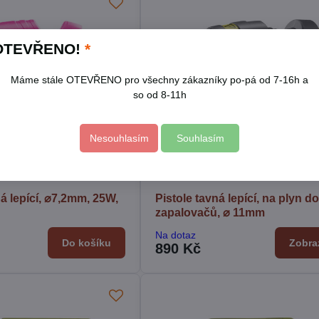
OTEVŘENO!
*
Máme stále OTEVŘENO pro všechny zákazníky po-pá od 7-16h a
so od 8-11h
Nesouhlasím
Souhlasím
ná lepící, ⌀7,2mm, 25W,
Pistole tavná lepící, na plyn do
zapalovačů, ⌀ 11mm
Na dotaz
Do košíku
Zobraz
890 Kč