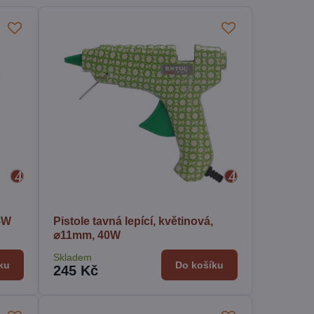
65W
Pistole tavná lepící, květinová,
⌀11mm, 40W
Skladem
ku
Do košíku
245 Kč