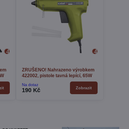
kem
ZRUŠENO! Nahrazeno výrobkem
0W
422002, pistole tavná lepící, 65W
Na dotaz
it
Zobrazit
190 Kč