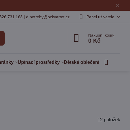
✕
326 731 168 | d.potreby@ockvartet.cz
Panel uživatele
Nákupní košík
0 Kč
hránky
Upínací prostředky
Dětské oblečení
12
položek