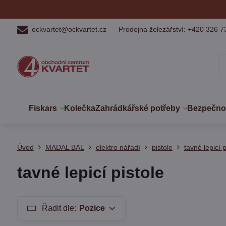
ockvartet@ockvartet.cz
Prodejna železářství: +420 326 7
Fiskars
Kolečka
Zahrádkářské potřeby
Bezpečnost
Úvod
MADAL BAL
elektro nářadí
pistole
tavné lepicí p
tavné lepicí pistole
Řadit dle:
Pozice