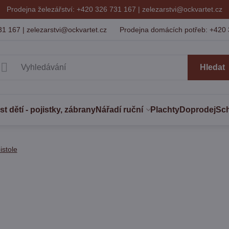
Prodejna železářství: +420 326 731 167 |
zelezarstvi@ockvartet.cz
31 167 | zelezarstvi@ockvartet.cz
Prodejna domácích potřeb: +420 
Hledat
 dětí - pojistky, zábrany
Nářadí ruční
Plachty
Doprodej
Sc
istole